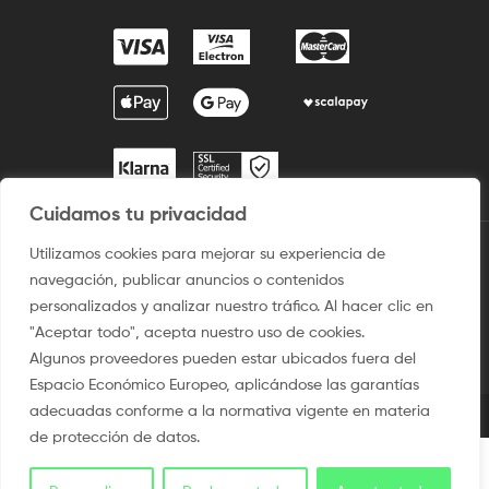
Cuidamos tu privacidad
Utilizamos cookies para mejorar su experiencia de
2009 / ©2025 Camisetaspersonalizadas.com. Todos los derechos
navegación, publicar anuncios o contenidos
reservados.
personalizados y analizar nuestro tráfico. Al hacer clic en
Aviso legal
–
Uso del sitio
–
Condiciones de venta
–
Política
"Aceptar todo", acepta nuestro uso de cookies.
de privacidad y Protección de Dato
–
Politica de Cookies
Algunos proveedores pueden estar ubicados fuera del
Espacio Económico Europeo, aplicándose las garantías
adecuadas conforme a la normativa vigente en materia
de protección de datos.