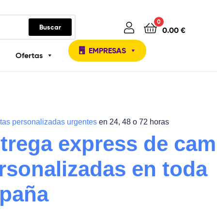
0
Buscar
0.00
€
EMPRESAS
Ofertas
as personalizadas urgentes
en 24, 48 o 72 horas
trega express de cam
rsonalizadas en toda
paña