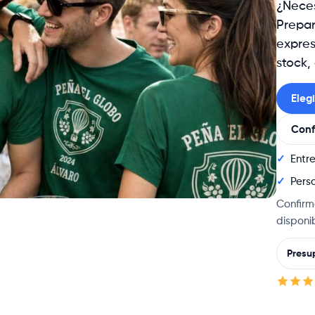
¿Neces
Prepar
expres
stock,
Eleg
Conf
Entr
Perso
Confirm
disponi
Presu