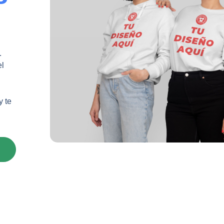
.
el
y te