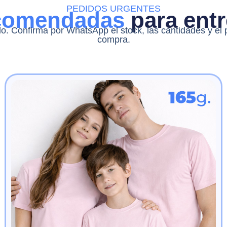
PEDIDOS URGENTES
ecomendadas
para entr
o. Confirma por WhatsApp el stock, las cantidades y el pl
compra.