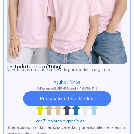
La Todoterreno (165g)
Nuestra opción más equilibrada para pedidos urgentes.
Adulto / Niños
Precios escalados según cantidad
Desde 5,88 € Hasta 16,90 €
Personalizar Este Modelo
Ver 31 colores disponíbles.
Buena disponibilidad, amplia variedad y una excelente relación