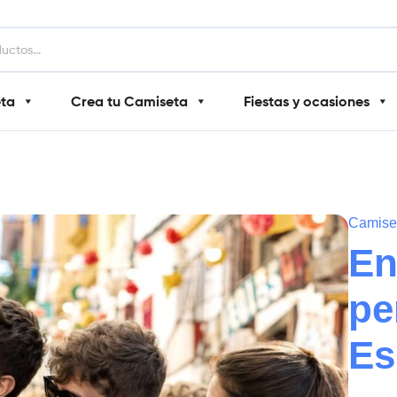
eta
Crea tu Camiseta
Fiestas y ocasiones
Camiset
En
pe
Es