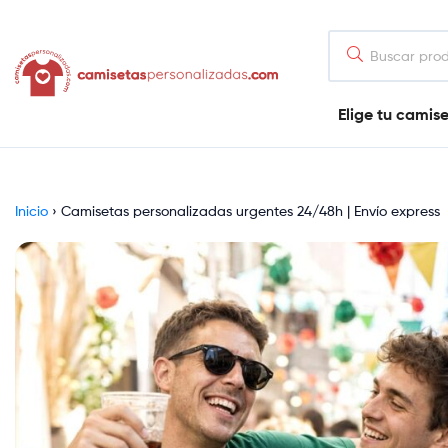
contenido
Camisetaspersonalizadas.com
Elige tu camis
Tienda
de
camisetas
online
Inicio
›
Camisetas personalizadas urgentes 24/48h | Envío express