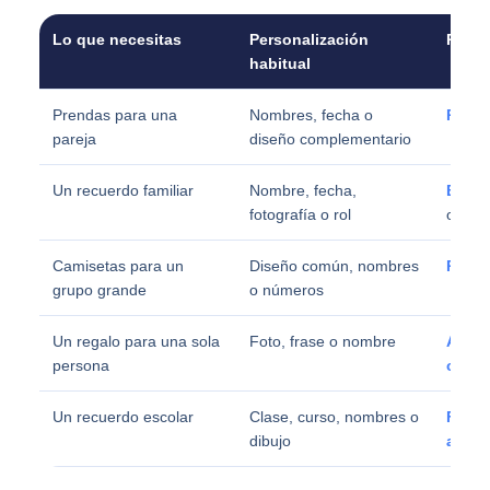
Lo que necesitas
Personalización
Págin
habitual
Prendas para una
Nombres, fecha o
Parej
pareja
diseño complementario
Un recuerdo familiar
Nombre, fecha,
Bauti
fotografía o rol
o
bod
Camisetas para un
Diseño común, nombres
Peñas
grupo grande
o números
Un regalo para una sola
Foto, frase o nombre
Amigo
persona
camis
Un recuerdo escolar
Clase, curso, nombres o
Fin d
dibujo
al col