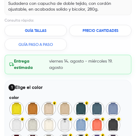
Sudadera con capucha de doble tejido, con cordón
ajustable, en acabados solido y bicolor, 280g.
Consulta rápida:
GUÍA TALLAS
PRECIO CANTIDADES
GUÍA PASO A PASO
Entrega
viernes 14. agosto - miércoles 19.
estimada
agosto
Elige el color
1
color
K
K
K
K
K
K
K
K
K
K