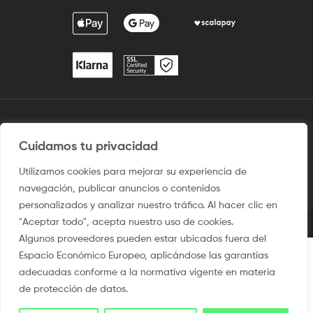
2009 / ©2025 Camisetaspersonalizadas.com. Todos los derechos
Cuidamos tu privacidad
reservados.
Aviso legal
–
Uso del sitio
–
Condiciones de venta
–
Política
Utilizamos cookies para mejorar su experiencia de
de privacidad y Protección de Dato
–
Politica de Cookies
navegación, publicar anuncios o contenidos
personalizados y analizar nuestro tráfico. Al hacer clic en
"Aceptar todo", acepta nuestro uso de cookies.
Algunos proveedores pueden estar ubicados fuera del
Espacio Económico Europeo, aplicándose las garantías
adecuadas conforme a la normativa vigente en materia
de protección de datos.