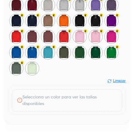
K
K
K
K
K
K
K
K
K
K
K
K
K
K
K
K
Limpiar
Selecciona un color para ver las tallas
disponibles