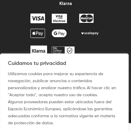
Klarna
Cuidamos tu privacidad
Utilizamos cookies para mejorar su experiencia de
2009 / ©2025 Camisetaspersonalizadas.com. Todos los derechos
navegación, publicar anuncios o contenidos
reservados.
personalizados y analizar nuestro tráfico. Al hacer clic en
Aviso legal
–
Uso del sitio
–
Condiciones de venta
–
Política
"Aceptar todo", acepta nuestro uso de cookies.
de privacidad y Protección de Dato
–
Politica de Cookies
Algunos proveedores pueden estar ubicados fuera del
Espacio Económico Europeo, aplicándose las garantías
adecuadas conforme a la normativa vigente en materia
de protección de datos.