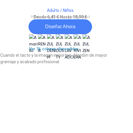
Adulto / Niños
Precios escalados según cantidad
Desde 6,43 € Hasta 18,90 €
Diseñar Ahora
Ver 34 colores disponíbles
Cuando el tacto y la imagen importan. Algodón de mayor
gramaje y acabado profesional.