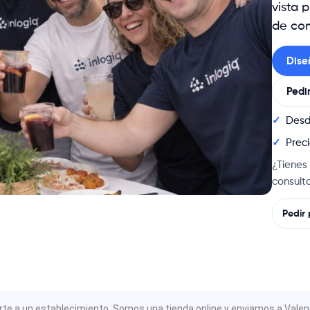
vista 
de com
Dise
Pedi
Desd
Prec
¿Tienes
consult
Pedir
te a un establecimiento. Somos una tienda online y enviamos a Valencia