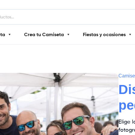
eta
Crea tu Camiseta
Fiestas y ocasiones
Camiset
Di
pe
Elige 
fotogr