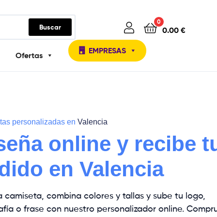
0
Buscar
0.00
€
EMPRESAS
Ofertas
as personalizadas en
Valencia
seña online y recibe t
dido en Valencia
la camiseta, combina colores y tallas y sube tu logo,
afía o frase con nuestro personalizador online. Compr