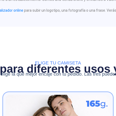
lizador online
para subir un logotipo, una fotografía o una frase. Verá
ELIGE TU CAMISETA
para diferentes usos
elige la que mejor encaje con tu pedido. Las tres puede