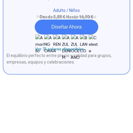
Adulto / Niños
Precios escalados según cantidad
Desde 5,88 € Hasta 16,90 €
Diseñar Ahora
Ver 31 colores disponíbles.
El equilibrio perfecto entre precio y calidad para grupos,
empresas, equipos y celebraciones.