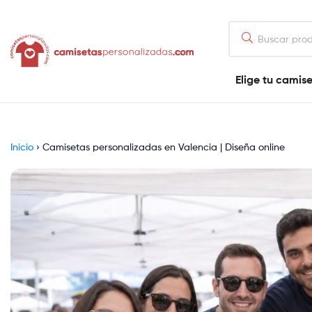
contenido
Camisetaspersonalizadas.com
Elige tu camis
Tienda
de
camisetas
online
Inicio
›
Camisetas personalizadas en Valencia | Diseña online