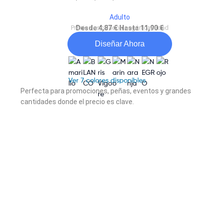
Adulto
Precios escalados según cantidad
Desde 4,87 € Hasta 11,90 €
Diseñar Ahora
Ver 7 colores disponíbles
Perfecta para promociones, peñas, eventos y grandes
cantidades donde el precio es clave.