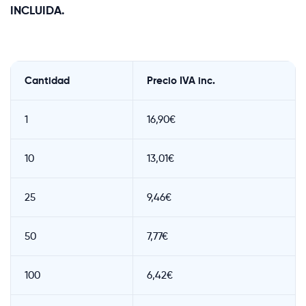
INCLUIDA.
Cantidad
Precio IVA inc.
1
16,90€
10
13,01€
25
9,46€
50
7,77€
100
6,42€