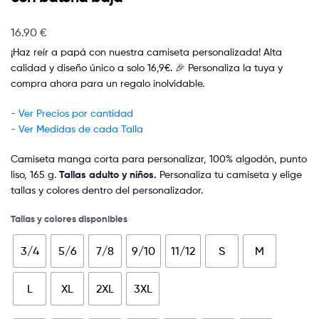
16.90
€
¡Haz reír a papá con nuestra camiseta personalizada! Alta
calidad y diseño único a solo 16,9€. 🎉 Personaliza la tuya y
compra ahora para un regalo inolvidable.
- Ver Precios por cantidad
- Ver Medidas de cada Talla
Camiseta manga corta para personalizar, 100% algodón, punto
liso, 165 g.
Tallas adulto y niños.
Personaliza tu camiseta y elige
tallas y colores dentro del personalizador.
Tallas y colores disponibles
3/4
5/6
7/8
9/10
11/12
S
M
L
XL
2XL
3XL