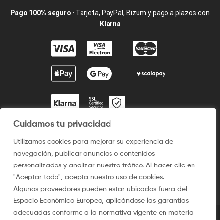
Pago 100% seguro
· Tarjeta, PayPal, Bizum y pago a plazos con
Klarna
Cuidamos tu privacidad
Utilizamos cookies para mejorar su experiencia de
2009 / ©2025 Camisetaspersonalizadas.com. Todos los derechos
navegación, publicar anuncios o contenidos
reservados.
personalizados y analizar nuestro tráfico. Al hacer clic en
Aviso legal
–
Uso del sitio
–
Condiciones de venta
–
Política
"Aceptar todo", acepta nuestro uso de cookies.
de privacidad y Protección de Dato
–
Politica de Cookies
Algunos proveedores pueden estar ubicados fuera del
Espacio Económico Europeo, aplicándose las garantías
adecuadas conforme a la normativa vigente en materia