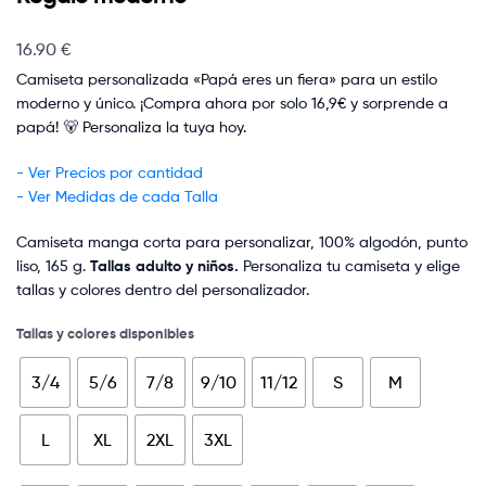
16.90
€
Camiseta personalizada «Papá eres un fiera» para un estilo
moderno y único. ¡Compra ahora por solo 16,9€ y sorprende a
papá! 🐻 Personaliza la tuya hoy.
- Ver Precios por cantidad
- Ver Medidas de cada Talla
Camiseta manga corta para personalizar, 100% algodón, punto
liso, 165 g.
Tallas adulto y niños.
Personaliza tu camiseta y elige
tallas y colores dentro del personalizador.
Tallas y colores disponibles
3/4
5/6
7/8
9/10
11/12
S
M
L
XL
2XL
3XL