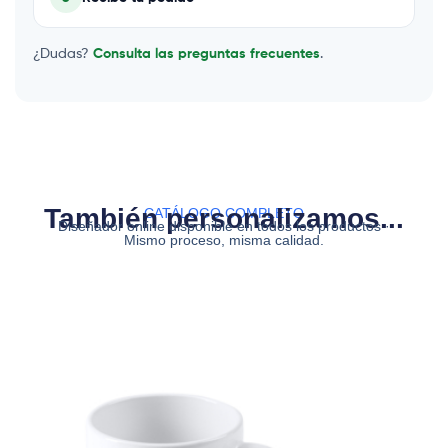
¿Dudas?
Consulta las preguntas frecuentes
.
También personalizamos...
CATÁLOGO COMPLETO
Diseñador online disponible en todos los productos ·
Mismo proceso, misma calidad.