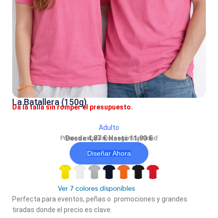
La Batallera (150g)
Dá la talla sin romper el presupuesto.
Adulto
Precios escalados según cantidad
Desde 4,87 € Hasta 11,90 €
Diseñar Ahora
Ver 7 colores disponíbles
Perfecta para eventos, peñas o promociones y grandes
tiradas donde el precio es clave.