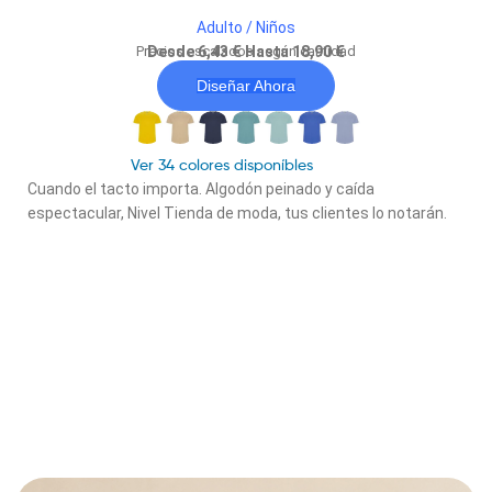
Adulto / Niños
Precios escalados según cantidad
Desde 6,43 € Hasta 18,90 €
Diseñar Ahora
Ver 34 colores disponíbles
Cuando el tacto importa. Algodón peinado y caída
espectacular, Nivel Tienda de moda, tus clientes lo notarán.