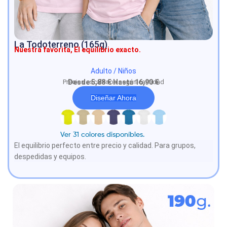
La Todoterreno (165g)
Nuestra favorita, El equilibrio exacto.
Adulto / Niños
Precios escalados según cantidad
Desde 5,88 € Hasta 16,90 €
Diseñar Ahora
Ver 31 colores disponíbles.
El equilibrio perfecto entre precio y calidad. Para grupos,
despedidas y equipos.