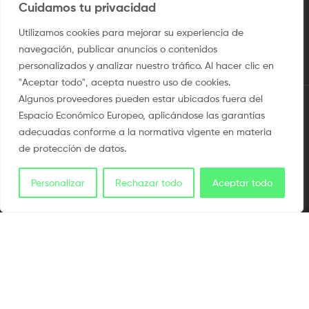
TALLER: C/ Coll 29, Barcelona
Cuidamos tu privacidad
OFICINAS : C/ Torreciudad 15, Barbastro
Utilizamos cookies para mejorar su experiencia de
navegación, publicar anuncios o contenidos
personalizados y analizar nuestro tráfico. Al hacer clic en
"Aceptar todo", acepta nuestro uso de cookies.
Algunos proveedores pueden estar ubicados fuera del
Pago 100% seguro
· Tarjeta, PayPal, Bizum y pago a plazos con
Espacio Económico Europeo, aplicándose las garantías
Klarna
adecuadas conforme a la normativa vigente en materia
de protección de datos.
Personalizar
Rechazar todo
Aceptar todo
2009 / ©2025 Camisetaspersonalizadas.com. Todos los derechos