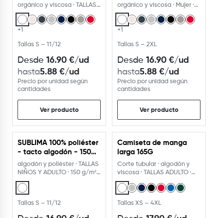
orgánico y viscosa · TALLAS
orgánico y viscosa · Mujer ·
NIÑOS Y ADULTO
TALLAS ADULTO
+1
+1
Tallas S – 11/12
Tallas S – 2XL
16.90
€
/ud
16.90
€
/ud
Desde
Desde
5.88
€
/ud
5.88
€
/ud
hasta
hasta
Precio por unidad según
Precio por unidad según
cantidades
cantidades
Ver producto
Ver producto
SUBLIMA 100% poliéster
Camiseta de manga
- tacto algodón - 150
larga 165G
g/m²
algodón y poliéster · TALLAS
Corte tubular · algodón y
NIÑOS Y ADULTO · 150 g/m² ·
viscosa · TALLAS ADULTO ·
camiseta
165 g/m²
Tallas S – 11/12
Tallas XS – 4XL