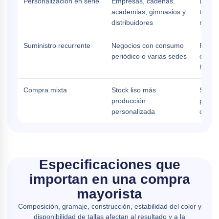
Personalización en serie
Empresas, cadenas,
Diseño
academias, gimnasios y
técnic
distribuidores
reposi
Suministro recurrente
Negocios con consumo
Previs
periódico o varias sedes
establ
habitu
Compra mixta
Stock liso más
Separ
producción
para c
personalizada
condic
Especificaciones que
importan en una compra
mayorista
Composición, gramaje, construcción, estabilidad del color y
disponibilidad de tallas afectan al resultado y a la