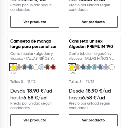
Precio por unidad según
Precio por unidad según
cantidades
cantidades
Ver producto
Ver producto
Camiseta de manga
Camiseta unisex
USA EL PERSONALIZADOR
USA EL PERSONALIZADOR
larga para personalizar
Algodón PREMUIM 190
Corte tubular · algodón y
Corte tubular · algodón y
viscosa · TALLAS NIÑOS Y
viscosa · TALLAS NIÑOS Y
ADULTO · camiseta
ADULTO · camiseta
+12
+26
Tallas S – 11/12
Tallas S – 11/12
18.90
€
/ud
18.90
€
/ud
Desde
Desde
6.58
€
/ud
6.58
€
/ud
hasta
hasta
Precio por unidad según
Precio por unidad según
cantidades
cantidades
Ver producto
Ver producto