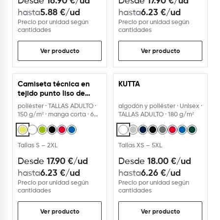
16.90
€
/ud
17.90
€
/ud
Desde
Desde
5.88
€
/ud
6.23
€
/ud
hasta
hasta
Precio por unidad según
Precio por unidad según
cantidades
cantidades
Ver producto
Ver producto
Camiseta técnica en
KUTTA
tejido punto liso de
manga corta ranglán
poliéster · TALLAS ADULTO ·
algodón y poliéster · Unisex ·
150 g/m² · manga corta · 6
TALLAS ADULTO · 180 g/m²
colores
Tallas S – 2XL
Tallas XS – 5XL
17.90
€
/ud
18.00
€
/ud
Desde
Desde
6.23
€
/ud
6.26
€
/ud
hasta
hasta
Precio por unidad según
Precio por unidad según
cantidades
cantidades
Ver producto
Ver producto