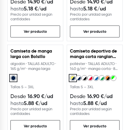
14.90
€
/ud
14.90
€
/ud
Desde
Desde
5.18
€
/ud
5.18
€
/ud
hasta
hasta
Precio por unidad según
Precio por unidad según
cantidades
cantidades
Ver producto
Ver producto
Camiseta de manga
Camiseta deportiva de
larga con Bolsillo
manga corta ranglan
Bicolor
algodón · TALLAS ADULTO ·
poliéster · TALLAS ADULTO ·
165 g/m² · manga larga
140 g/m² · manga corta · 8
colores
Tallas S – 3XL
Tallas S – 3XL
16.90
€
/ud
16.90
€
/ud
Desde
Desde
5.88
€
/ud
5.88
€
/ud
hasta
hasta
Precio por unidad según
Precio por unidad según
cantidades
cantidades
Ver producto
Ver producto