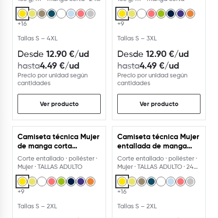
colores
+16
+9
Tallas S – 4XL
Tallas S – 3XL
12.90
€
/ud
12.90
€
/ud
Desde
Desde
4.49
€
/ud
4.49
€
/ud
hasta
hasta
Precio por unidad según
Precio por unidad según
cantidades
cantidades
Ver producto
Ver producto
Camiseta técnica Mujer
Camiseta técnica Mujer
de manga corta
entallada de manga
entallada de poliéster
corta ranglán
Corte entallado · poliéster ·
Corte entallado · poliéster ·
Mujer · TALLAS ADULTO
Mujer · TALLAS ADULTO · 24
colores
+9
+16
Tallas S – 2XL
Tallas S – 2XL