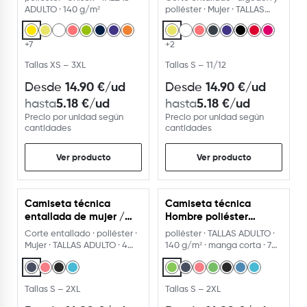
ADULTO · 140 g/m²
poliéster · Mujer · TALLAS
NIÑOS Y ADULTO
+7
+2
Tallas XS – 3XL
Tallas S – 11/12
14.90
€
/ud
14.90
€
/ud
Desde
Desde
5.18
€
/ud
5.18
€
/ud
hasta
hasta
Precio por unidad según
Precio por unidad según
cantidades
cantidades
Ver producto
Ver producto
Camiseta técnica
Camiseta técnica
entallada de mujer /
Hombre poliéster
poliéster / manga corta
manga corta ranglan
Corte entallado · poliéster ·
poliéster · TALLAS ADULTO ·
ranglán.
Mujer · TALLAS ADULTO · 4
140 g/m² · manga corta · 7
colores
colores
Tallas S – 2XL
Tallas S – 2XL