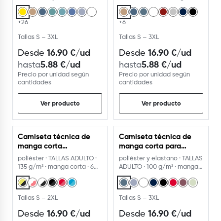
ADULTO
+26
+6
Tallas S – 3XL
Tallas S – 3XL
16.90
€
/ud
16.90
€
/ud
Desde
Desde
5.88
€
/ud
5.88
€
/ud
hasta
hasta
Precio por unidad según
Precio por unidad según
cantidades
cantidades
Ver producto
Ver producto
Camiseta técnica de
Camiseta técnica de
manga corta
manga corta para
COMBINADA
hombre.
poliéster · TALLAS ADULTO ·
poliéster y elastano · TALLAS
135 g/m² · manga corta · 6
ADULTO · 100 g/m² · manga
colores
corta
Tallas S – 2XL
Tallas S – 3XL
16.90
€
/ud
16.90
€
/ud
Desde
Desde