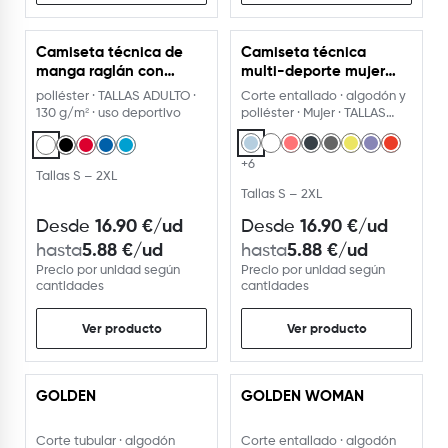
Camiseta técnica de
Camiseta técnica
manga raglán con
multi-deporte mujer
lateral sublimado
manga corta ranglan
poliéster · TALLAS ADULTO ·
Corte entallado · algodón y
130 g/m² · uso deportivo
poliéster · Mujer · TALLAS
ADULTO
+6
Tallas S – 2XL
Tallas S – 2XL
16.90
€
/ud
16.90
€
/ud
Desde
Desde
5.88
€
/ud
5.88
€
/ud
hasta
hasta
Precio por unidad según
Precio por unidad según
cantidades
cantidades
Ver producto
Ver producto
GOLDEN
GOLDEN WOMAN
Corte tubular · algodón
Corte entallado · algodón