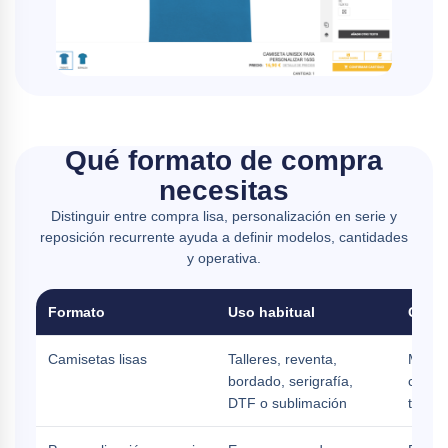
Qué formato de compra
necesitas
Distinguir entre compra lisa, personalización en serie y
reposición recurrente ayuda a definir modelos, cantidades
y operativa.
Formato
Uso habitual
Qué c
Camisetas lisas
Talleres, reventa,
Model
bordado, serigrafía,
compos
DTF o sublimación
tallas 