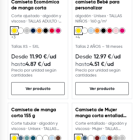
Camiseta Ecomómica
camiseta Bebé para
USA EL PERSONALIZADOR
USA EL PERSONALIZADOR
de manga corta
personalizar
Corte ajustado · algodón y
algodón · Unisex · TALLAS
viscosa · TALLAS ADULTO ·
NIÑOS · 160 g/m²
150 g/m²
+3
+4
Tallas XS – 5XL
Tallas 2 AÑOS – 18 meses
11.90
€
/ud
12.97
€
/ud
Desde
Desde
4.87
€
/ud
4.51
€
/ud
hasta
hasta
Precio por unidad según
Precio por unidad según
cantidades
cantidades
Ver producto
Ver producto
Camiseta de manga
Camiseta de Mujer
USA EL PERSONALIZADOR
USA EL PERSONALIZADOR
corta 155 g
manga corta entallada
155G
Corte tubular · algodón y
Corte entallado · algodón y
viscosa · Unisex · TALLAS
viscosa · Mujer · TALLAS
NIÑOS Y ADULTO
NIÑOS Y ADULTO