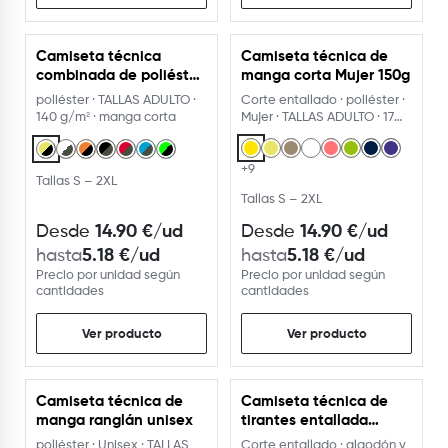
Camiseta técnica
Camiseta técnica de
combinada de poliéster
manga corta Mujer 150g
manga corta ranglán
poliéster · TALLAS ADULTO ·
Corte entallado · poliéster ·
140G
140 g/m² · manga corta
Mujer · TALLAS ADULTO · 17
colores
+9
Tallas S – 2XL
Tallas S – 2XL
14.90
€
/ud
14.90
€
/ud
Desde
Desde
5.18
€
/ud
5.18
€
/ud
hasta
hasta
Precio por unidad según
Precio por unidad según
cantidades
cantidades
Ver producto
Ver producto
Camiseta técnica de
Camiseta técnica de
manga ranglán unisex
tirantes entallada
transpirable
poliéster · Unisex · TALLAS
Corte entallado · algodón y