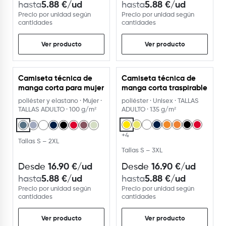
5.88
€
/ud
5.88
€
/ud
hasta
hasta
Precio por unidad según
Precio por unidad según
cantidades
cantidades
Ver producto
Ver producto
Camiseta técnica de
Camiseta técnica de
manga corta para mujer
manga corta traspirable
poliéster y elastano · Mujer ·
poliéster · Unisex · TALLAS
TALLAS ADULTO · 100 g/m²
ADULTO · 135 g/m²
+4
Tallas S – 2XL
Tallas S – 3XL
16.90
€
/ud
16.90
€
/ud
Desde
Desde
5.88
€
/ud
5.88
€
/ud
hasta
hasta
Precio por unidad según
Precio por unidad según
cantidades
cantidades
Ver producto
Ver producto