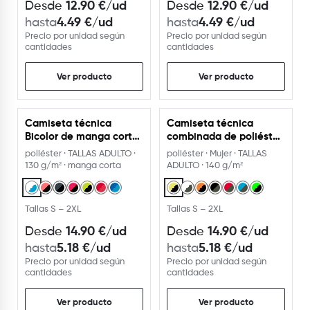
12.90
€
/ud
12.90
€
/ud
Desde
Desde
4.49
€
/ud
4.49
€
/ud
hasta
hasta
Precio por unidad según
Precio por unidad según
cantidades
cantidades
Ver producto
Ver producto
Camiseta técnica
Camiseta técnica
Bicolor de manga corta
combinada de poliéster
130g
140g
poliéster · TALLAS ADULTO ·
poliéster · Mujer · TALLAS
130 g/m² · manga corta
ADULTO · 140 g/m²
Tallas S – 2XL
Tallas S – 2XL
14.90
€
/ud
14.90
€
/ud
Desde
Desde
5.18
€
/ud
5.18
€
/ud
hasta
hasta
Precio por unidad según
Precio por unidad según
cantidades
cantidades
Ver producto
Ver producto