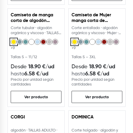
Camiseta de manga
Camiseta de Mujer
corta de algodón
manga corta de
orgánico 175g.
algodón orgánico 175g.
Corte tubular · algodón
Corte entallado · algodón
orgánico y viscosa · TALLAS
orgánico y viscosa · Mujer ·
NIÑOS Y ADULTO
TALLAS ADULTO · 17
+9
+9
Tallas S – 11/12
Tallas S – 3XL
18.90
€
/ud
18.90
€
/ud
Desde
Desde
6.58
€
/ud
6.58
€
/ud
hasta
hasta
Precio por unidad según
Precio por unidad según
cantidades
cantidades
Ver producto
Ver producto
CORGI
DOMINICA
algodón · TALLAS ADULTO ·
Corte holgado · algodón y