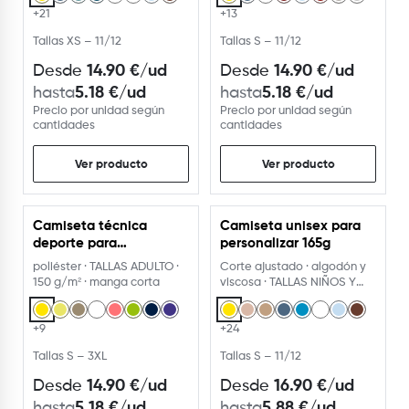
+21
+13
Tallas XS – 11/12
Tallas S – 11/12
14.90
€
/ud
14.90
€
/ud
Desde
Desde
5.18
€
/ud
5.18
€
/ud
hasta
hasta
Precio por unidad según
Precio por unidad según
cantidades
cantidades
Ver producto
Ver producto
Camiseta técnica
Camiseta unisex para
USA EL PERSONALIZADOR
USA EL PERSONALIZADOR
deporte para
personalizar 165g
personalizar
poliéster · TALLAS ADULTO ·
Corte ajustado · algodón y
150 g/m² · manga corta
viscosa · TALLAS NIÑOS Y
ADULTO · camiseta
+9
+24
Tallas S – 3XL
Tallas S – 11/12
14.90
€
/ud
16.90
€
/ud
Desde
Desde
5.18
€
/ud
5.88
€
/ud
hasta
hasta