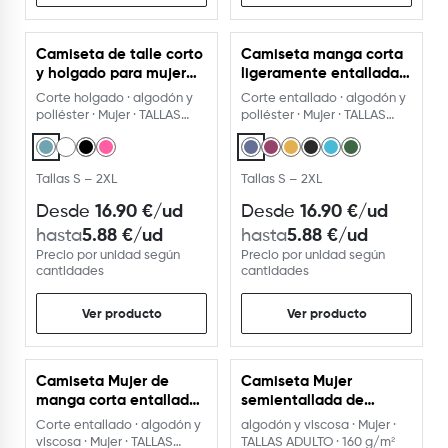
Camiseta de talle corto
Camiseta manga corta
y holgado para mujer
ligeramente entallada
con manga corta
con acabado vigoré
Corte holgado · algodón y
Corte entallado · algodón y
poliéster · Mujer · TALLAS
poliéster · Mujer · TALLAS
ADULTO
ADULTO · 6 colores
Tallas S – 2XL
Tallas S – 2XL
16.90
€
/ud
16.90
€
/ud
Desde
Desde
5.88
€
/ud
5.88
€
/ud
hasta
hasta
Precio por unidad según
Precio por unidad según
cantidades
cantidades
Ver producto
Ver producto
Camiseta Mujer de
Camiseta Mujer
manga corta entallada
semientallada de
170 g
manga larga
Corte entallado · algodón y
algodón y viscosa · Mujer ·
viscosa · Mujer · TALLAS
TALLAS ADULTO · 160 g/m²