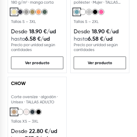
180 g/m² · manga corta
poliéster · Mujer · TALLAS
ADULTO · 5 colores
Tallas S – 3XL
Tallas S – 2XL
18.90
€
/ud
18.90
€
/ud
Desde
Desde
6.58
€
/ud
6.58
€
/ud
hasta
hasta
Precio por unidad según
Precio por unidad según
cantidades
cantidades
Ver producto
Ver producto
CHOW
Corte oversize · algodón ·
Unisex · TALLAS ADULTO
Tallas XS – 3XL
22.80
€
/ud
Desde