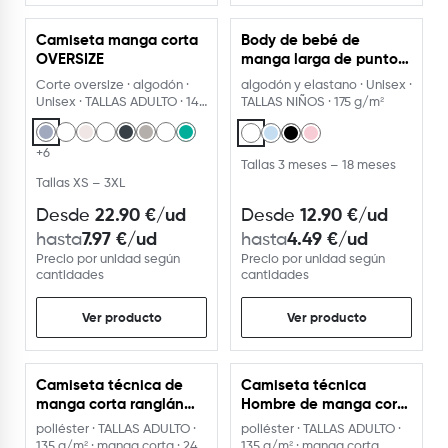
Camiseta manga corta
Body de bebé de
USA EL PERSONALIZADOR
OVERSIZE
manga larga de punto
liso
Corte oversize · algodón ·
algodón y elastano · Unisex ·
Unisex · TALLAS ADULTO · 14
TALLAS NIÑOS · 175 g/m²
colores
+6
Tallas 3 meses – 18 meses
Tallas XS – 3XL
22.90
€
/ud
12.90
€
/ud
Desde
Desde
7.97
€
/ud
4.49
€
/ud
hasta
hasta
Precio por unidad según
Precio por unidad según
cantidades
cantidades
Ver producto
Ver producto
Camiseta técnica de
Camiseta técnica
manga corta ranglán
Hombre de manga corta
135
de poliéster 135g
poliéster · TALLAS ADULTO ·
poliéster · TALLAS ADULTO ·
135 g/m² · manga corta · 24
135 g/m² · manga corta