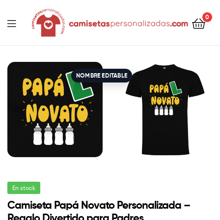
contenido
0
Camisetaspersonalizadas.com
NOMBRE EDITABLE
En stock
Camiseta Papá Novato Personalizada –
Regalo Divertido para Padres