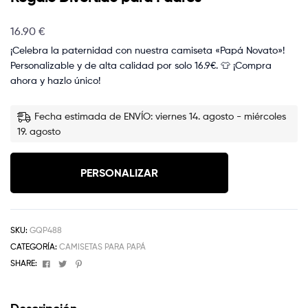
16.90
€
¡Celebra la paternidad con nuestra camiseta «Papá Novato»!
Personalizable y de alta calidad por solo 16.9€. 👕 ¡Compra
ahora y hazlo único!
Fecha estimada de ENVÍO: viernes 14. agosto - miércoles
19. agosto
PERSONALIZAR
SKU:
GQP488
CATEGORÍA:
CAMISETAS PARA PAPÁ
Facebook
Twitter
Pinterest
SHARE: