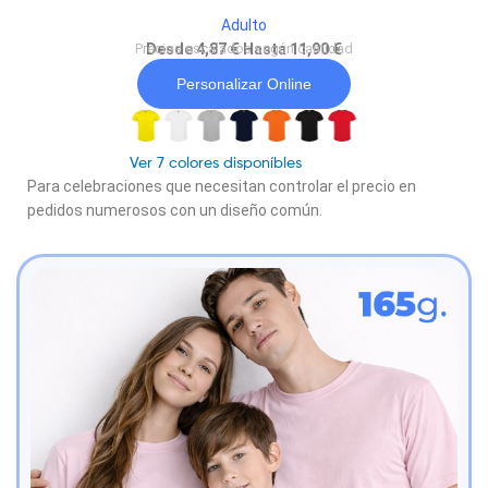
Adulto
Precios escalados según cantidad
Desde 4,87 € Hasta 11,90 €
Personalizar Online
Ver 7 colores disponíbles
Para celebraciones que necesitan controlar el precio en
pedidos numerosos con un diseño común.