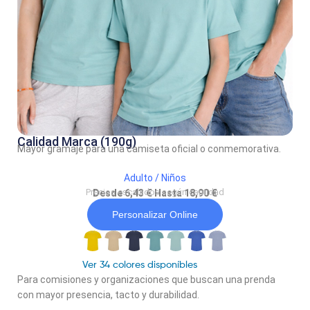
Calidad Marca (190g)
Mayor gramaje para una camiseta oficial o conmemorativa.
Adulto / Niños
Precios escalados según cantidad
Desde 6,43 € Hasta 18,90 €
Personalizar Online
Ver 34 colores disponíbles
Para comisiones y organizaciones que buscan una prenda
con mayor presencia, tacto y durabilidad.