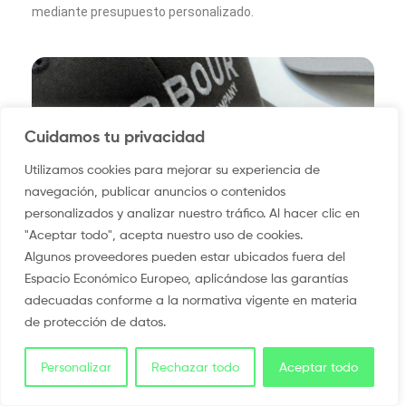
mediante presupuesto personalizado.
Cuidamos tu privacidad
Utilizamos cookies para mejorar su experiencia de
navegación, publicar anuncios o contenidos
Revisión de localidad, año y funciones
personalizados y analizar nuestro tráfico. Al hacer clic en
Comprobad cuidadosamente la localidad, el año, las
"Aceptar todo", acepta nuestro uso de cookies.
funciones, los acentos y la colocación en la vista previa.
Algunos proveedores pueden estar ubicados fuera del
Produciremos el diseño confirmado en el pedido.
Espacio Económico Europeo, aplicándose las garantías
adecuadas conforme a la normativa vigente en materia
de protección de datos.
Personalizar
Rechazar todo
Aceptar todo