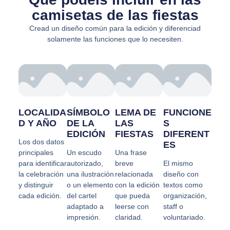
camisetas de las fiestas
Cread un diseño común para la edición y diferenciad
solamente las funciones que lo necesiten.
LOCALIDA
SÍMBOLO
LEMA DE
FUNCIONE
D Y AÑO
DE LA
LAS
S
EDICIÓN
FIESTAS
DIFERENT
Los dos datos
ES
principales
Un escudo
Una frase
para identificar
autorizado,
breve
El mismo
la celebración
una ilustración
relacionada
diseño con
y distinguir
o un elemento
con la edición
textos como
cada edición.
del cartel
que pueda
organización,
adaptado a
leerse con
staff o
impresión.
claridad.
voluntariado.