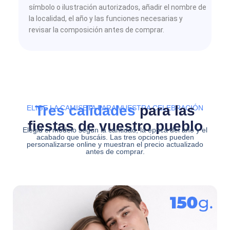
símbolo o ilustración autorizados, añadir el nombre de
la localidad, el año y las funciones necesarias y
revisar la composición antes de comprar.
Tres calidades
para las
ELIGE LA CAMISETA PARA VUESTRA CELEBRACIÓN
fiestas de vuestro pueblo
Elegid el modelo según la cantidad, la época del año y el
acabado que buscáis. Las tres opciones pueden
personalizarse online y muestran el precio actualizado
antes de comprar.