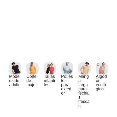
Model
Corte
Tallas
Poliés
Mang
Algod
os de
de
infanti
ter
a
ón
adulto
mujer
les
para
larga
ecoló
exteri
para
gico
or
fecha
s
fresca
s