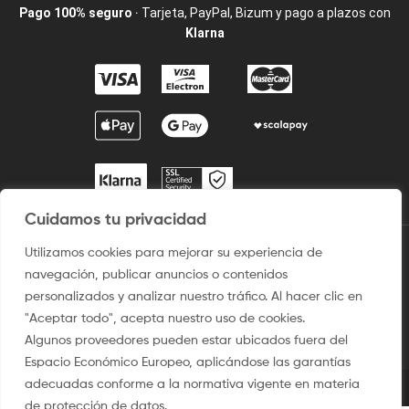
Pago 100% seguro
· Tarjeta, PayPal, Bizum y pago a plazos con
Klarna
Cuidamos tu privacidad
Utilizamos cookies para mejorar su experiencia de
2009 / ©2025 Camisetaspersonalizadas.com. Todos los derechos
navegación, publicar anuncios o contenidos
reservados.
personalizados y analizar nuestro tráfico. Al hacer clic en
Aviso legal
–
Uso del sitio
–
Condiciones de venta
–
Política
"Aceptar todo", acepta nuestro uso de cookies.
de privacidad y Protección de Dato
–
Politica de Cookies
Algunos proveedores pueden estar ubicados fuera del
Espacio Económico Europeo, aplicándose las garantías
adecuadas conforme a la normativa vigente en materia
de protección de datos.