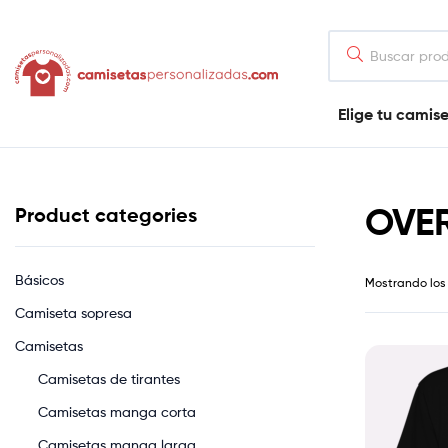
contenido
OVERSIZE
Camisetaspersonalizadas.com
Elige tu camis
Tienda
de
camisetas
online
OVER
Product categories
Básicos
Mostrando los 
Camiseta sopresa
Camisetas
Camisetas de tirantes
Camisetas manga corta
Camisetas manga larga