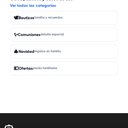
Ver todas las categorías
🕊️
Bautizos
familia y recuerdos
✨
Comuniones
detalle especial
🎄
Navidad
regalos en familia
💶
Ofertas
packs familiares