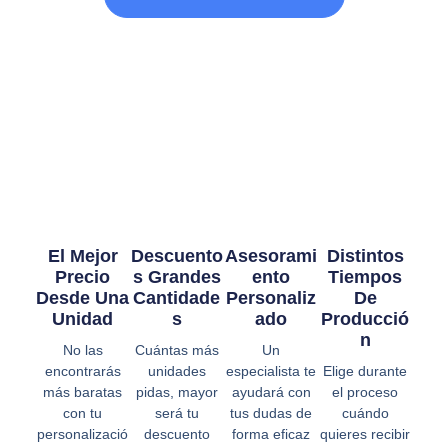
El Mejor
Descuento
Asesorami
Distintos
Precio
S Grandes
Ento
Tiempos
Desde Una
Cantidade
Personaliz
De
Unidad
S
Ado
Producció
N
No las
Cuántas más
Un
encontrarás
unidades
especialista te
Elige durante
más baratas
pidas, mayor
ayudará con
el proceso
con tu
será tu
tus dudas de
cuándo
personalizació
descuento
forma eficaz
quieres recibir