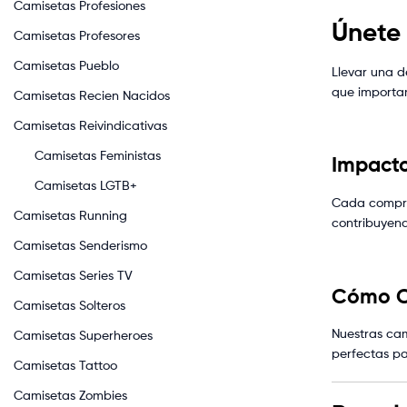
Camisetas Profesiones
Únete 
Camisetas Profesores
Camisetas Pueblo
Llevar una d
que importan
Camisetas Recien Nacidos
Camisetas Reivindicativas
Camisetas Feministas
Impacto
Camisetas LGTB+
Cada compra 
Camisetas Running
contribuyen
Camisetas Senderismo
Camisetas Series TV
Cómo Co
Camisetas Solteros
Nuestras cam
Camisetas Superheroes
perfectas pa
Camisetas Tattoo
Camisetas Zombies