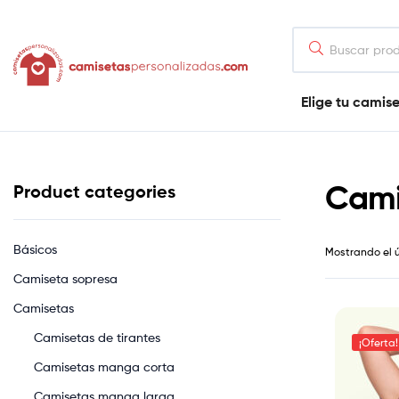
contenido
Camisetaspersonalizadas.com
Elige tu camis
Tienda
de
camisetas
online
Cami
Product categories
Básicos
Mostrando el 
Camiseta sopresa
Camisetas
Camisetas de tirantes
¡Oferta!
Camisetas manga corta
Camisetas manga larga