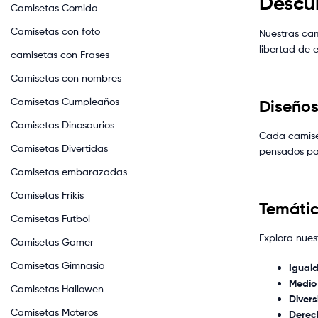
Descub
Camisetas Comida
Camisetas con foto
Nuestras cam
libertad de 
camisetas con Frases
Camisetas con nombres
Camisetas Cumpleaños
Diseños
Camisetas Dinosaurios
Cada camiset
Camisetas Divertidas
pensados par
Camisetas embarazadas
Camisetas Frikis
Temátic
Camisetas Futbol
Explora nues
Camisetas Gamer
Camisetas Gimnasio
Igual
Medio
Camisetas Hallowen
Divers
Camisetas Moteros
Derec