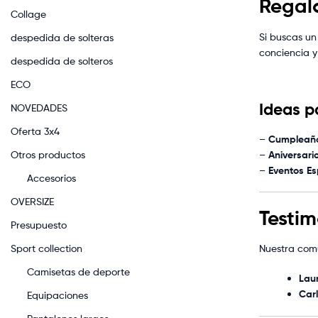
Regalo
Collage
Si buscas un
despedida de solteras
conciencia y
despedida de solteros
ECO
Ideas p
NOVEDADES
Oferta 3x4
–
Cumpleañ
–
Aniversari
Otros productos
–
Eventos Es
Accesorios
OVERSIZE
Testi
Presupuesto
Sport collection
Nuestra comu
Camisetas de deporte
Lau
Carl
Equipaciones