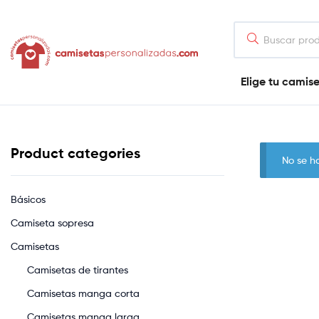
contenido
Camisetaspersonalizadas.com
Elige tu camis
Tienda
de
camisetas
online
Product categories
No se h
Básicos
Camiseta sopresa
Camisetas
Camisetas de tirantes
Camisetas manga corta
Camisetas manga larga