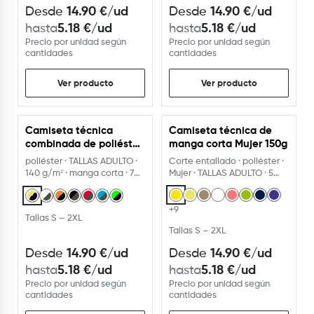
14.90
€
/ud
14.90
€
/ud
Desde
Desde
5.18
€
/ud
5.18
€
/ud
hasta
hasta
Precio por unidad según
Precio por unidad según
cantidades
cantidades
Ver producto
Ver producto
Camiseta técnica
Camiseta técnica de
combinada de poliéster
manga corta Mujer 150g
manga corta ranglán
poliéster · TALLAS ADULTO ·
Corte entallado · poliéster ·
140G
140 g/m² · manga corta · 7
Mujer · TALLAS ADULTO · 5
colores
tallas
+9
Tallas S – 2XL
Tallas S – 2XL
14.90
€
/ud
14.90
€
/ud
Desde
Desde
5.18
€
/ud
5.18
€
/ud
hasta
hasta
Precio por unidad según
Precio por unidad según
cantidades
cantidades