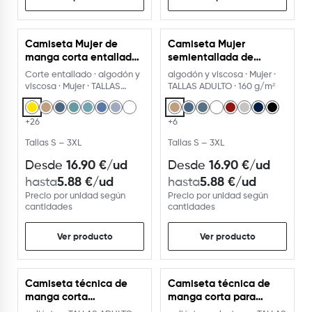
Camiseta Mujer de
Camiseta Mujer
manga corta entallada
semientallada de
170 g
manga larga
Corte entallado · algodón y
algodón y viscosa · Mujer ·
viscosa · Mujer · TALLAS
TALLAS ADULTO · 160 g/m²
ADULTO
+26
+6
Tallas S – 3XL
Tallas S – 3XL
16.90
€
/ud
16.90
€
/ud
Desde
Desde
5.88
€
/ud
5.88
€
/ud
hasta
hasta
Precio por unidad según
Precio por unidad según
cantidades
cantidades
Ver producto
Ver producto
Camiseta técnica de
Camiseta técnica de
manga corta
manga corta para
COMBINADA
hombre.