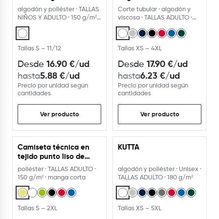
g/m²
algodón y poliéster · TALLAS
Corte tubular · algodón y
NIÑOS Y ADULTO · 150 g/m² ·
viscosa · TALLAS ADULTO ·
camiseta
165 g/m²
Tallas S – 11/12
Tallas XS – 4XL
16.90
€
/ud
17.90
€
/ud
Desde
Desde
5.88
€
/ud
6.23
€
/ud
hasta
hasta
Precio por unidad según
Precio por unidad según
cantidades
cantidades
Ver producto
Ver producto
Camiseta técnica en
KUTTA
tejido punto liso de
manga corta ranglán
poliéster · TALLAS ADULTO ·
algodón y poliéster · Unisex ·
150 g/m² · manga corta
TALLAS ADULTO · 180 g/m²
Tallas S – 2XL
Tallas XS – 5XL