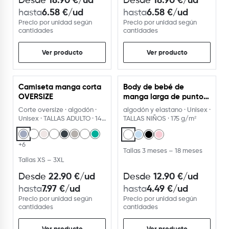
6.58
€
/ud
6.58
€
/ud
hasta
hasta
Precio por unidad según
Precio por unidad según
cantidades
cantidades
Ver producto
Ver producto
Camiseta manga corta
Body de bebé de
USA EL PERSONALIZADOR
OVERSIZE
manga larga de punto
liso
Corte oversize · algodón ·
algodón y elastano · Unisex ·
Unisex · TALLAS ADULTO · 14
TALLAS NIÑOS · 175 g/m²
colores
+6
Tallas 3 meses – 18 meses
Tallas XS – 3XL
22.90
€
/ud
12.90
€
/ud
Desde
Desde
7.97
€
/ud
4.49
€
/ud
hasta
hasta
Precio por unidad según
Precio por unidad según
cantidades
cantidades
Ver producto
Ver producto