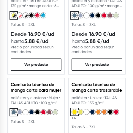
poliéster · TALLAS ADULTO ·
poliéster y elastano · TALLAS
135 g/m² · manga corta · 6
ADULTO · 100 g/m² · manga
colores
corta
Tallas S – 2XL
Tallas S – 3XL
16.90
€
/ud
16.90
€
/ud
Desde
Desde
5.88
€
/ud
5.88
€
/ud
hasta
hasta
Precio por unidad según
Precio por unidad según
cantidades
cantidades
Ver producto
Ver producto
Camiseta técnica de
Camiseta técnica de
manga corta para mujer
manga corta traspirable
poliéster y elastano · Mujer ·
poliéster · Unisex · TALLAS
TALLAS ADULTO · 100 g/m²
ADULTO · 135 g/m²
+4
Tallas S – 2XL
Tallas S – 3XL