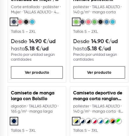
poliéster / manga corta
manga corta ranglan
Corte entallado · poliéster ·
poliéster · TALLAS ADULTO ·
ranglán.
Mujer · TALLAS ADULTO · 4
140 g/m² · manga corta
colores
Tallas S – 2XL
Tallas S – 2XL
14.90
€
/ud
14.90
€
/ud
Desde
Desde
5.18
€
/ud
5.18
€
/ud
hasta
hasta
Precio por unidad según
Precio por unidad según
cantidades
cantidades
Ver producto
Ver producto
Camiseta de manga
Camiseta deportiva de
larga con Bolsillo
manga corta ranglan
Bicolor
algodón · TALLAS ADULTO ·
poliéster · TALLAS ADULTO ·
165 g/m² · manga larga
140 g/m² · manga corta · 8
colores
Tallas S – 3XL
Tallas S – 3XL