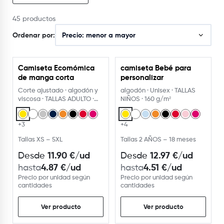
45 productos
Ordenar por:
Camiseta Ecomómica
camiseta Bebé para
USA EL PERSONALIZADOR
USA EL PERSONALIZADOR
de manga corta
personalizar
Corte ajustado · algodón y
algodón · Unisex · TALLAS
viscosa · TALLAS ADULTO ·
NIÑOS · 160 g/m²
150 g/m²
+3
+4
Tallas XS – 5XL
Tallas 2 AÑOS – 18 meses
11.90
€
/ud
12.97
€
/ud
Desde
Desde
4.87
€
/ud
4.51
€
/ud
hasta
hasta
Precio por unidad según
Precio por unidad según
cantidades
cantidades
Ver producto
Ver producto