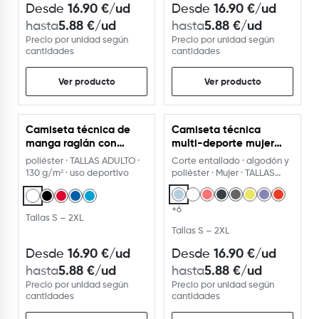
16.90
€
/ud
16.90
€
/ud
Desde
Desde
5.88
€
/ud
5.88
€
/ud
hasta
hasta
Precio por unidad según
Precio por unidad según
cantidades
cantidades
Ver producto
Ver producto
Camiseta técnica de
Camiseta técnica
manga raglán con
multi-deporte mujer
lateral sublimado
manga corta ranglan
poliéster · TALLAS ADULTO ·
Corte entallado · algodón y
130 g/m² · uso deportivo
poliéster · Mujer · TALLAS
ADULTO
+6
Tallas S – 2XL
Tallas S – 2XL
16.90
€
/ud
16.90
€
/ud
Desde
Desde
5.88
€
/ud
5.88
€
/ud
hasta
hasta
Precio por unidad según
Precio por unidad según
cantidades
cantidades