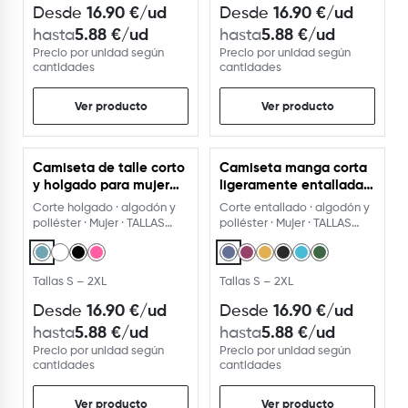
16.90
€
/ud
16.90
€
/ud
Desde
Desde
5.88
€
/ud
5.88
€
/ud
hasta
hasta
Precio por unidad según
Precio por unidad según
cantidades
cantidades
Ver producto
Ver producto
Camiseta de talle corto
Camiseta manga corta
y holgado para mujer
ligeramente entallada
con manga corta
con acabado vigoré
Corte holgado · algodón y
Corte entallado · algodón y
poliéster · Mujer · TALLAS
poliéster · Mujer · TALLAS
ADULTO
ADULTO · 6 colores
Tallas S – 2XL
Tallas S – 2XL
16.90
€
/ud
16.90
€
/ud
Desde
Desde
5.88
€
/ud
5.88
€
/ud
hasta
hasta
Precio por unidad según
Precio por unidad según
cantidades
cantidades
Ver producto
Ver producto