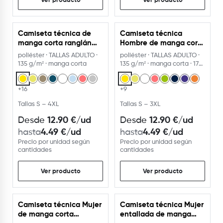
Camiseta técnica de
Camiseta técnica
manga corta ranglán
Hombre de manga corta
135
de poliéster 135g
poliéster · TALLAS ADULTO ·
poliéster · TALLAS ADULTO ·
135 g/m² · manga corta
135 g/m² · manga corta · 17
colores
+16
+9
Tallas S – 4XL
Tallas S – 3XL
12.90
€
/ud
12.90
€
/ud
Desde
Desde
4.49
€
/ud
4.49
€
/ud
hasta
hasta
Precio por unidad según
Precio por unidad según
cantidades
cantidades
Ver producto
Ver producto
Camiseta técnica Mujer
Camiseta técnica Mujer
de manga corta
entallada de manga