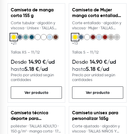
Camiseta de manga
Camiseta de Mujer
USA EL PERSONALIZADOR
USA EL PERSONALIZADOR
corta 155 g
manga corta entallada
155G
Corte tubular · algodón y
Corte entallado · algodón y
viscosa · Unisex · TALLAS
viscosa · Mujer · TALLAS
NIÑOS Y ADULTO
NIÑOS Y ADULTO
+21
+13
Tallas XS – 11/12
Tallas S – 11/12
14.90
€
/ud
14.90
€
/ud
Desde
Desde
5.18
€
/ud
5.18
€
/ud
hasta
hasta
Precio por unidad según
Precio por unidad según
cantidades
cantidades
Ver producto
Ver producto
Camiseta técnica
Camiseta unisex para
USA EL PERSONALIZADOR
USA EL PERSONALIZADOR
deporte para
personalizar 165g
personalizar
poliéster · TALLAS ADULTO ·
Corte ajustado · algodón y
150 g/m² · manga corta · 17
viscosa · TALLAS NIÑOS Y