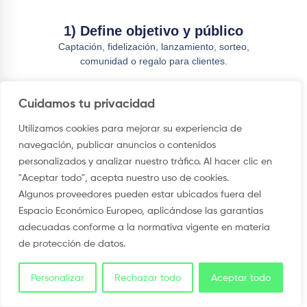
1) Define objetivo y público
Captación, fidelización, lanzamiento, sorteo,
comunidad o regalo para clientes.
Cuidamos tu privacidad
2) Decide unidades, tallas y
Utilizamos cookies para mejorar su experiencia de
entrega
navegación, publicar anuncios o contenidos
Estima cuántas camisetas se repartirán, a quién y
personalizados y analizar nuestro tráfico. Al hacer clic en
mediante qué canal.
"Aceptar todo", acepta nuestro uso de cookies.
Algunos proveedores pueden estar ubicados fuera del
Espacio Económico Europeo, aplicándose las garantías
adecuadas conforme a la normativa vigente en materia
3) Envía identidad y mensaje
de protección de datos.
Facilita logotipo, colores, tipografías, lema y
cualquier norma gráfica de la marca.
Personalizar
Rechazar todo
Aceptar todo