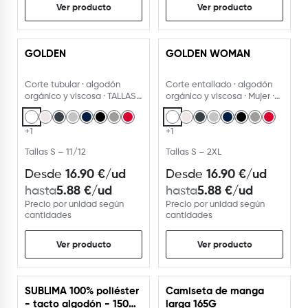
Ver producto
Ver producto
GOLDEN
GOLDEN WOMAN
Corte tubular · algodón
Corte entallado · algodón
orgánico y viscosa · TALLAS
orgánico y viscosa · Mujer ·
NIÑOS Y ADULTO
TALLAS ADULTO
+1
+1
Tallas S – 11/12
Tallas S – 2XL
16.90
€
/ud
16.90
€
/ud
Desde
Desde
5.88
€
/ud
5.88
€
/ud
hasta
hasta
Precio por unidad según
Precio por unidad según
cantidades
cantidades
Ver producto
Ver producto
SUBLIMA 100% poliéster
Camiseta de manga
- tacto algodón - 150
larga 165G