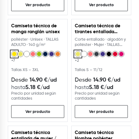
Ver producto
Ver producto
Camiseta técnica de
Camiseta técnica de
manga ranglán unisex
tirantes entallada
transpirable
poliéster · Unisex · TALLAS
Corte entallado · algodón y
ADULTO · 140 g/m²
poliéster · Mujer · TALLAS
NIÑOS Y ADULTO
+7
+2
Tallas XS – 3XL
Tallas S – 11/12
14.90
€
/ud
14.90
€
/ud
Desde
Desde
5.18
€
/ud
5.18
€
/ud
hasta
hasta
Precio por unidad según
Precio por unidad según
cantidades
cantidades
Ver producto
Ver producto
Camiseta técnica
Camiseta técnica
entallada de mujer /
Hombre poliéster