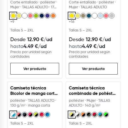
entallada de poliéster
corta ranglán
Corte entallado · poliéster ·
Corte entallado · poliéster ·
Mujer · TALLAS ADULTO · 17
Mujer · TALLAS ADULTO
colores
+9
+16
Tallas S – 2XL
Tallas S – 2XL
12.90
€
/ud
12.90
€
/ud
Desde
Desde
4.49
€
/ud
4.49
€
/ud
hasta
hasta
Precio por unidad según
Precio por unidad según
cantidades
cantidades
Ver producto
Ver producto
Camiseta técnica
Camiseta técnica
Bicolor de manga corta
combinada de poliéster
130g
140g
poliéster · TALLAS ADULTO ·
poliéster · Mujer · TALLAS
130 g/m² · manga corta
ADULTO · 140 g/m²
Tallas S – 2XL
Tallas S – 2XL