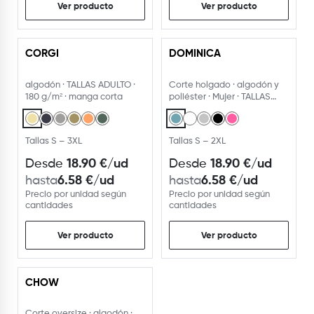
Ver producto
Ver producto
CORGI
DOMINICA
algodón · TALLAS ADULTO ·
Corte holgado · algodón y
180 g/m² · manga corta
poliéster · Mujer · TALLAS
ADULTO · 5 colores
Tallas S – 3XL
Tallas S – 2XL
18.90
€
/ud
18.90
€
/ud
Desde
Desde
6.58
€
/ud
6.58
€
/ud
hasta
hasta
Precio por unidad según
Precio por unidad según
cantidades
cantidades
Ver producto
Ver producto
CHOW
Corte oversize · algodón ·