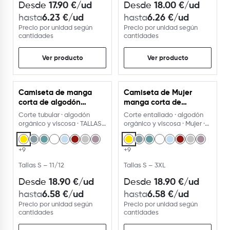
17.90
€
/ud
18.00
€
/ud
Desde
Desde
6.23
€
/ud
6.26
€
/ud
hasta
hasta
Precio por unidad según
Precio por unidad según
cantidades
cantidades
Ver producto
Ver producto
Camiseta de manga
Camiseta de Mujer
corta de algodón
manga corta de
orgánico 175g.
algodón orgánico 175g.
Corte tubular · algodón
Corte entallado · algodón
orgánico y viscosa · TALLAS
orgánico y viscosa · Mujer ·
NIÑOS Y ADULTO
TALLAS ADULTO · 17
+9
+9
Tallas S – 11/12
Tallas S – 3XL
18.90
€
/ud
18.90
€
/ud
Desde
Desde
6.58
€
/ud
6.58
€
/ud
hasta
hasta
Precio por unidad según
Precio por unidad según
cantidades
cantidades