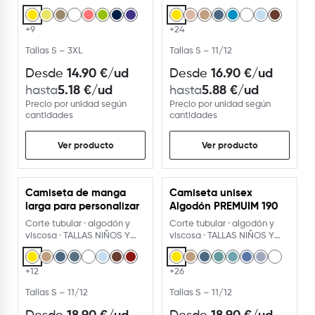
colores
ADULTO · camiseta
+9
+24
Tallas S – 3XL
Tallas S – 11/12
14.90
€
/ud
16.90
€
/ud
Desde
Desde
5.18
€
/ud
5.88
€
/ud
hasta
hasta
Precio por unidad según
Precio por unidad según
cantidades
cantidades
Ver producto
Ver producto
Camiseta de manga
Camiseta unisex
USA EL PERSONALIZADOR
USA EL PERSONALIZADOR
larga para personalizar
Algodón PREMUIM 190
Corte tubular · algodón y
Corte tubular · algodón y
viscosa · TALLAS NIÑOS Y
viscosa · TALLAS NIÑOS Y
ADULTO · camiseta
ADULTO · camiseta
+12
+26
Tallas S – 11/12
Tallas S – 11/12
18.90
€
/ud
18.90
€
/ud
Desde
Desde