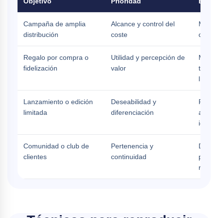
Objetivo
Prioridad
Enfo
Campaña de amplia
Alcance y control del
Modelo
distribución
coste
claro y
Regalo por compra o
Utilidad y percepción de
Mayor
fidelización
valor
tacto 
llevar
Lanzamiento o edición
Deseabilidad y
Prend
limitada
diferenciación
acaba
identi
Comunidad o club de
Pertenencia y
Diseño
clientes
continuidad
posibi
reposi