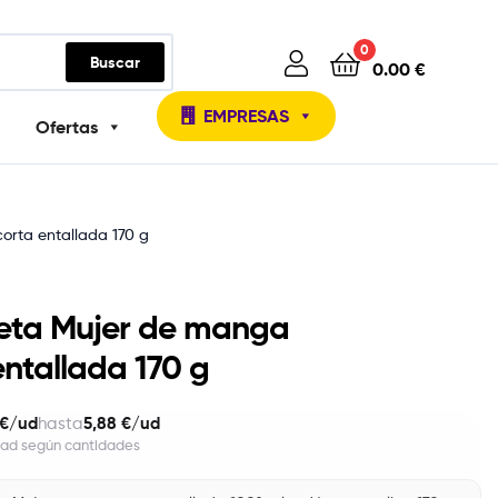
0
Buscar
0.00
€
EMPRESAS
Ofertas
orta entallada 170 g
eta Mujer de manga
entallada 170 g
 €/ud
5,88 €/ud
hasta
dad según cantidades