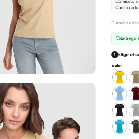
Camiseta de
Cuello redon
Consulta rápid
Entrega 
Elige el c
1
color