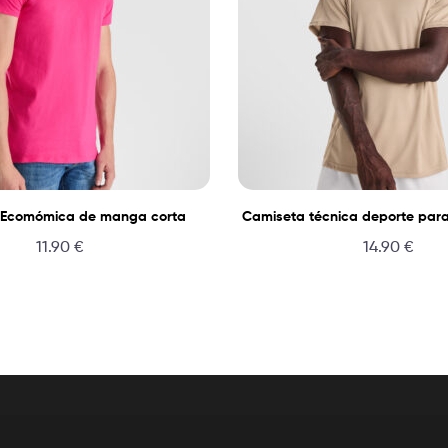
 Ecomómica de manga corta
Camiseta técnica deporte para
11.90
€
14.90
€