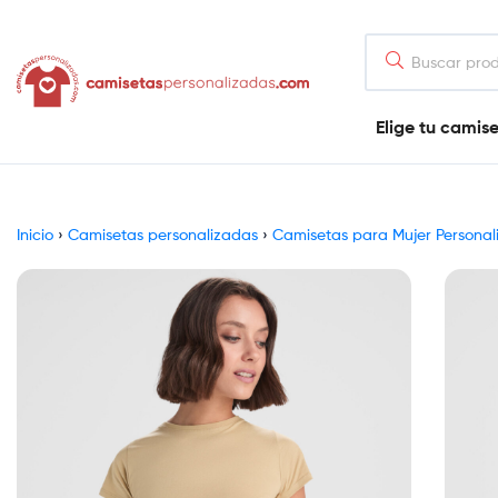
contenido
Camisetaspersonalizadas.com
Elige tu camis
Tienda
de
camisetas
online
Inicio
›
Camisetas personalizadas
›
Camisetas para Mujer Personal