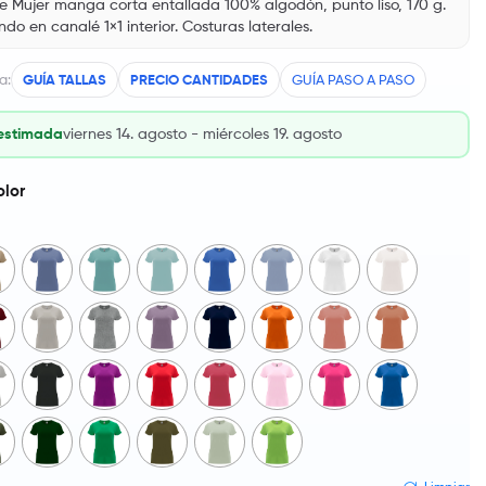
 Mujer manga corta entallada 100% algodón, punto liso, 170 g.
do en canalé 1×1 interior. Costuras laterales.
a:
GUÍA TALLAS
PRECIO CANTIDADES
GUÍA PASO A PASO
estimada
viernes 14. agosto - miércoles 19. agosto
olor