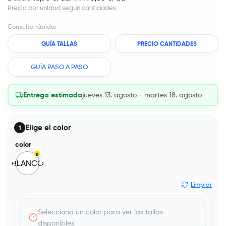
Precio por unidad según cantidades
Consulta rápida:
GUÍA TALLAS
PRECIO CANTIDADES
GUÍA PASO A PASO
Entrega estimada
jueves 13. agosto - martes 18. agosto
Elige el color
1
color
K
BLANCO
Limpiar
Selecciona un color para ver las tallas
disponibles