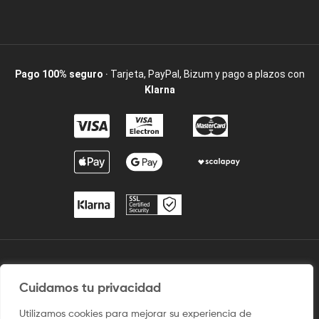
Pago 100% seguro
· Tarjeta, PayPal, Bizum y pago a plazos con
Klarna
2009 / ©2025 Camisetaspersonalizadas.com. Todos los derechos
reservados.
Cuidamos tu privacidad
Aviso legal
–
Uso del sitio
–
Condiciones de venta
–
Política
Utilizamos cookies para mejorar su experiencia de
de privacidad y Protección de Dato
–
Politica de Cookies