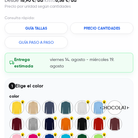
18,90 €/ud
6,58 €/ud
Desde
hasta
Precio por unidad según cantidades
Consulta rápida:
GUÍA TALLAS
PRECIO CANTIDADES
GUÍA PASO A PASO
Entrega
viernes 14. agosto - miércoles 19.
estimada
agosto
Elige el color
1
color
K
K
K
CHOCOLATE
K
K
K
K
K
K
K
K
K