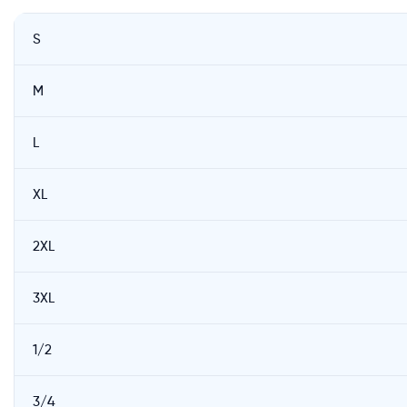
S
M
L
XL
2XL
3XL
1/2
3/4