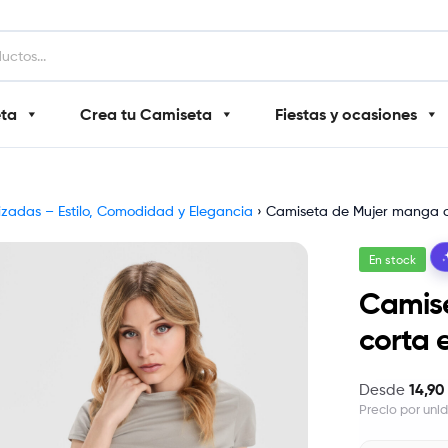
eta
Crea tu Camiseta
Fiestas y ocasiones
izadas – Estilo, Comodidad y Elegancia
›
Camiseta de Mujer manga c
En stock
Camis
corta 
14,90
Desde
Precio por uni