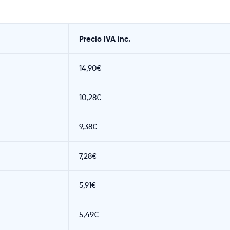
Precio IVA inc.
14,90€
10,28€
9,38€
7,28€
5,91€
5,49€