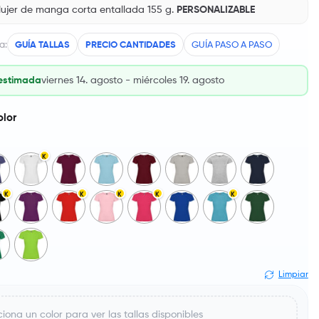
ujer de manga corta entallada 155 g.
PERSONALIZABLE
a:
GUÍA TALLAS
PRECIO CANTIDADES
GUÍA PASO A PASO
estimada
viernes 14. agosto - miércoles 19. agosto
olor
K
K
K
K
K
K
Limpiar
iona un color para ver las tallas disponibles