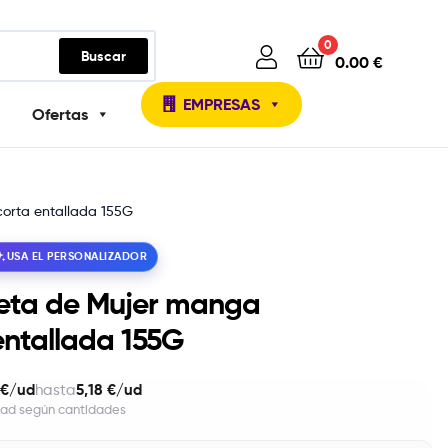
0
Buscar
0.00
€
EMPRESAS
Ofertas
orta entallada 155G
USA EL PERSONALIZADOR
eta de Mujer manga
entallada 155G
 €/ud
5,18 €/ud
hasta
dad según cantidades