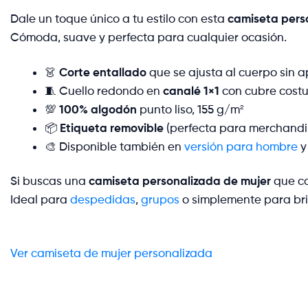
Dale un toque único a tu estilo con esta
camiseta pers
Cómoda, suave y perfecta para cualquier ocasión.
👗
Corte entallado
que se ajusta al cuerpo sin a
🧵 Cuello redondo en
canalé 1×1
con cubre costu
💯
100% algodón
punto liso, 155 g/m²
📦
Etiqueta removible
(perfecta para merchandi
🎨 Disponible también en
versión para hombre
Si buscas una
camiseta personalizada de mujer
que co
Ideal para
despedidas
,
grupos
o simplemente para bril
Ver camiseta de mujer personalizada