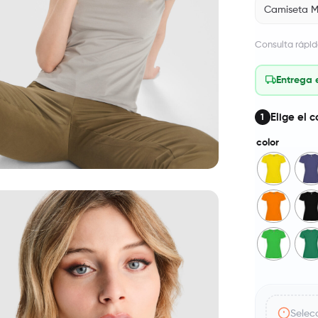
Camiseta M
Consulta rápid
Entrega 
Elige el c
1
color
Selecc