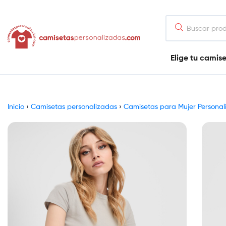
contenido
Camisetaspersonalizadas.com
Elige tu camis
Tienda
de
camisetas
online
Inicio
›
Camisetas personalizadas
›
Camisetas para Mujer Personal