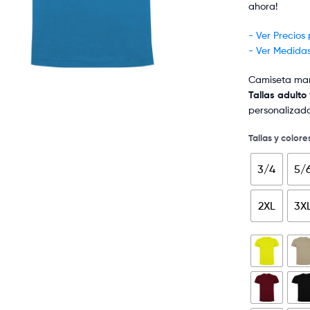
ahora!
- Ver Precios
- Ver Medida
Camiseta mang
Tallas adulto 
personalizado
Tallas y colore
3/4
5/
2XL
3X