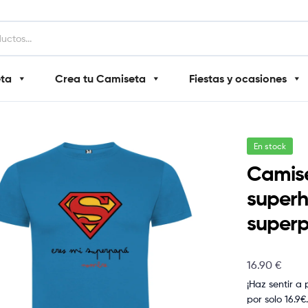
eta
Crea tu Camiseta
Fiestas y ocasiones
En stock
Camise
superh
super
16.90
€
¡Haz sentir a
por solo 16.9