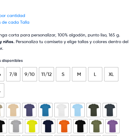
 por cantidad
s de cada Talla
a corta para personalizar, 100% algodón, punto liso, 165 g.
y niños.
Personaliza tu camiseta y elige tallas y colores dentro del
r.
s disponibles
6
7/8
9/10
11/12
S
M
L
XL
L