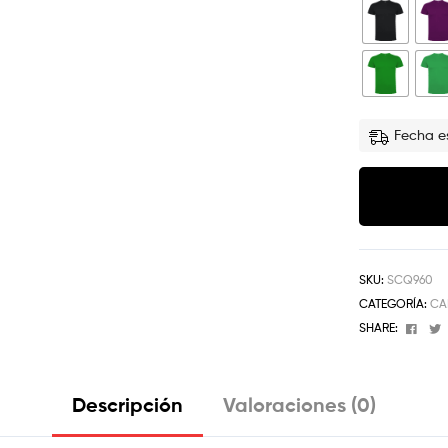
Fecha es
SKU:
SCQ960
CATEGORÍA:
CA
Face
SHARE:
Descripción
Valoraciones (0)