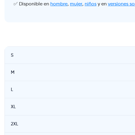
✅ Disponible en
hombre
,
mujer
,
niños
y en
versiones so
S
M
L
XL
2XL