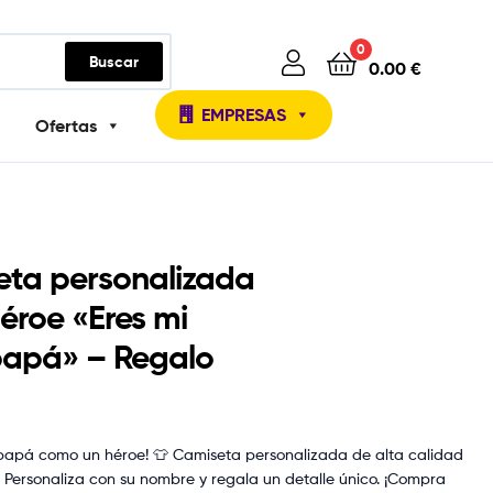
0
Buscar
0.00
€
EMPRESAS
Ofertas
ta personalizada
éroe «Eres mi
papá» – Regalo
16.90
16.90
€
€
 papá como un héroe! 👕 Camiseta personalizada de alta calidad
€. Personaliza con su nombre y regala un detalle único. ¡Compra