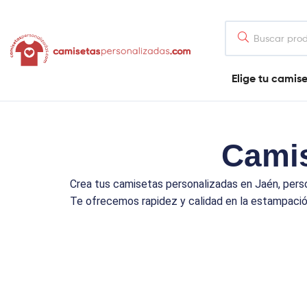
contenido
Camisetaspersonalizadas.com
Elige tu camis
Tienda
de
camisetas
online
Camis
Crea tus camisetas personalizadas en Jaén, perso
Te ofrecemos rapidez y calidad en la estampació