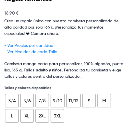
16.90
€
Crea un regalo único con nuestra camiseta personalizada de
alta calidad por solo 16.9€. ¡Personaliza tus momentos
especiales! ❤️ Compra ahora.
- Ver Precios por cantidad
- Ver Medidas de cada Talla
Camiseta manga corta para personalizar, 100% algodón, punto
liso, 165 g.
Tallas adulto y niños.
Personaliza tu camiseta y elige
tallas y colores dentro del personalizador.
Tallas y colores disponibles
3/4
5/6
7/8
9/10
11/12
S
M
L
XL
2XL
3XL