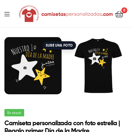
contenido
0
Camisetaspersonalizadas.com
SUBE UNA FOTO
En stock
Camiseta personalizada con foto estrella |
Regalo primer Día de la Madre