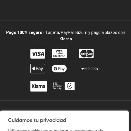
Pago 100% seguro
· Tarjeta, PayPal, Bizum y pago a plazos con
Klarna
2009 / ©2025 Camisetaspersonalizadas.com. Todos los derechos
reservados.
Cuidamos tu privacidad
Aviso legal
–
Uso del sitio
–
Condiciones de venta
–
Política
Utilizamos cookies para mejorar su experiencia de