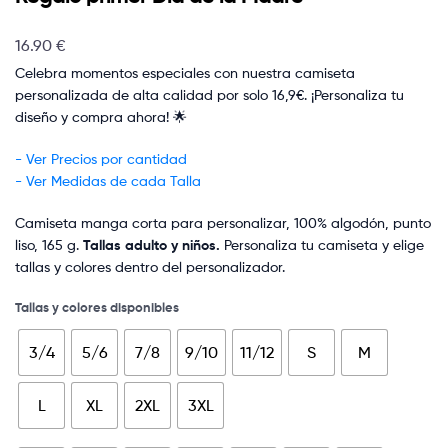
16.90
€
Celebra momentos especiales con nuestra camiseta
personalizada de alta calidad por solo 16,9€. ¡Personaliza tu
diseño y compra ahora! 🌟
- Ver Precios por cantidad
- Ver Medidas de cada Talla
Camiseta manga corta para personalizar, 100% algodón, punto
liso, 165 g.
Tallas adulto y niños.
Personaliza tu camiseta y elige
tallas y colores dentro del personalizador.
Tallas y colores disponibles
3/4
5/6
7/8
9/10
11/12
S
M
L
XL
2XL
3XL