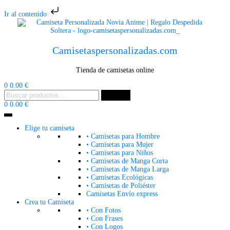
Ir al contenido
Camisetaspersonalizadas.com
Tienda de camisetas online
Carrito
0
0.00
€
Menu
Buscar
Buscar
Buscar
for:
Mi
Carrito
0
0.00
€
cuenta
Elige tu camiseta
• Camisetas para Hombre
• Camisetas para Mujer
• Camisetas para Niños
• Camisetas de Manga Corta
• Camisetas de Manga Larga
• Camisetas Ecológicas
• Camisetas de Poliéster
Camisetas Envío express
Crea tu Camiseta
• Con Fotos
• Con Frases
• Con Logos