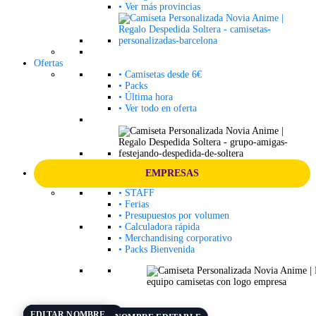
• Ver más provincias
Ofertas
• Camisetas desde 6€
• Packs
• Última hora
• Ver todo en oferta
EMPRESAS
• STAFF
• Ferias
• Presupuestos por volumen
• Calculadora rápida
• Merchandising corporativo
• Packs Bienvenida
equipo camisetas con logo empresa
NOMBRE EDITABLE
FECHA EDITABLE
EDITAR NOMBRE