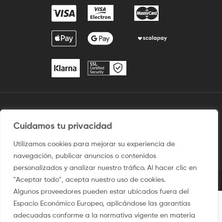
2009 / ©2025 Camisetaspersonalizadas.com. Todos los derechos
reservados.
Cuidamos tu privacidad
Aviso legal
–
Uso del sitio
–
Condiciones de venta
–
Política
Utilizamos cookies para mejorar su experiencia de
de privacidad y Protección de Dato
–
Politica de Cookies
navegación, publicar anuncios o contenidos
personalizados y analizar nuestro tráfico. Al hacer clic en
"Aceptar todo", acepta nuestro uso de cookies.
Algunos proveedores pueden estar ubicados fuera del
Espacio Económico Europeo, aplicándose las garantías
adecuadas conforme a la normativa vigente en materia