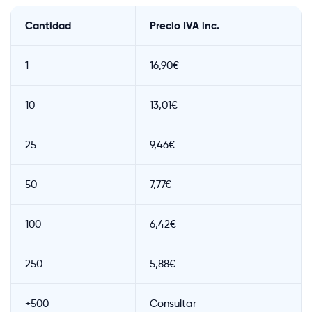
Cantidad
Precio IVA inc.
1
16,90€
10
13,01€
25
9,46€
50
7,77€
100
6,42€
250
5,88€
+500
Consultar