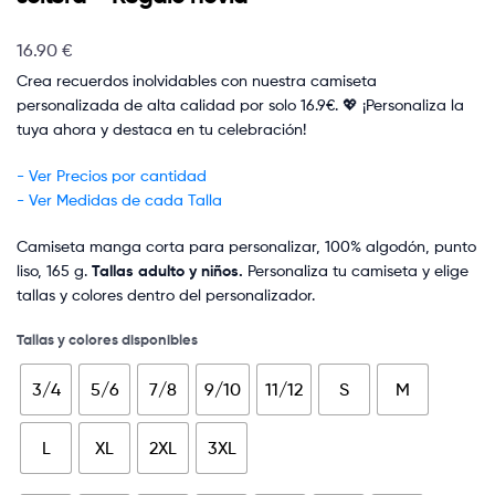
16.90
€
Crea recuerdos inolvidables con nuestra camiseta
personalizada de alta calidad por solo 16.9€. 💖 ¡Personaliza la
tuya ahora y destaca en tu celebración!
- Ver Precios por cantidad
- Ver Medidas de cada Talla
Camiseta manga corta para personalizar, 100% algodón, punto
liso, 165 g.
Tallas adulto y niños.
Personaliza tu camiseta y elige
tallas y colores dentro del personalizador.
Tallas y colores disponibles
3/4
5/6
7/8
9/10
11/12
S
M
L
XL
2XL
3XL