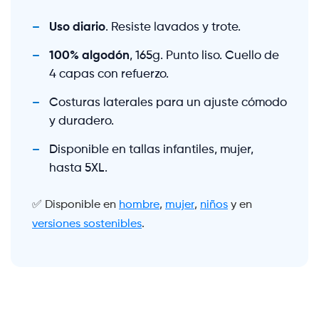
Uso diario
. Resiste lavados y trote.
100% algodón
, 165g. Punto liso. Cuello de
4 capas con refuerzo.
Costuras laterales para un ajuste cómodo
y duradero.
Disponible en tallas infantiles, mujer,
hasta 5XL.
✅ Disponible en
hombre
,
mujer
,
niños
y en
versiones sostenibles
.