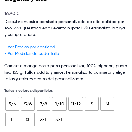
16.90
€
Descubre nuestra camiseta personalizada de alta calidad por
solo 16.9€. ¡Destaca en tu evento nupcial! 🎉 Personaliza la tuya
y compra ahora.
- Ver Precios por cantidad
- Ver Medidas de cada Talla
Camiseta manga corta para personalizar, 100% algodón, punto
liso, 165 g.
Tallas adulto y niños.
Personaliza tu camiseta y elige
tallas y colores dentro del personalizador.
Tallas y colores disponibles
3/4
5/6
7/8
9/10
11/12
S
M
L
XL
2XL
3XL