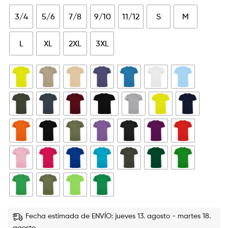
3/4
5/6
7/8
9/10
11/12
S
M
L
XL
2XL
3XL
Fecha estimada de ENVÍO: jueves 13. agosto - martes 18.
agosto