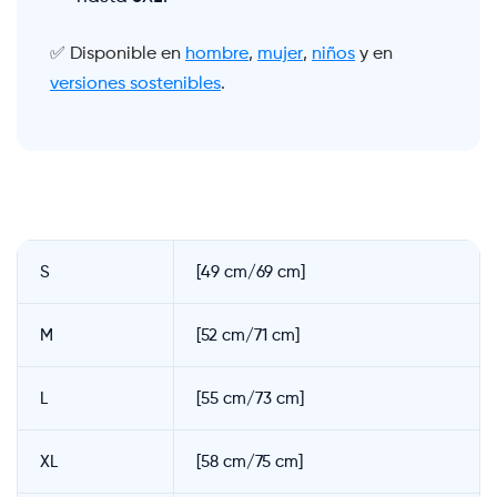
✅ Disponible en
hombre
,
mujer
,
niños
y en
versiones sostenibles
.
S
[49 cm/69 cm]
M
[52 cm/71 cm]
L
[55 cm/73 cm]
XL
[58 cm/75 cm]