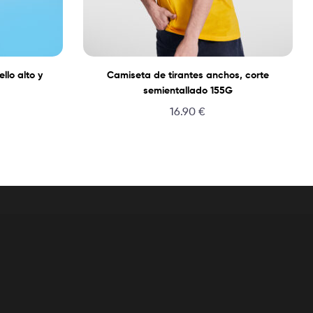
lo alto y
Camiseta de tirantes anchos, corte
semientallado 155G
16.90
€