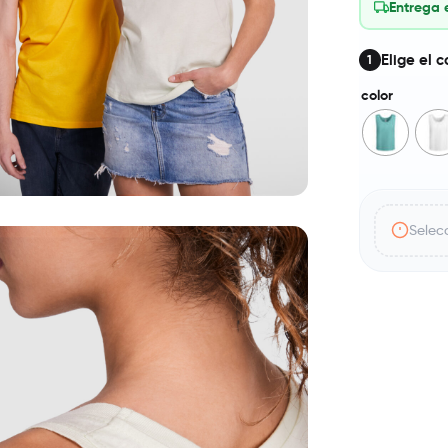
Entrega 
Elige el c
1
color
Selecc