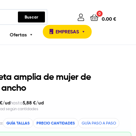
0
Buscar
0.00
€
EMPRESAS
Ofertas
ta amplia de mujer de
e ancho
 €/ud
5,88 €/ud
hasta
dad según cantidades
a:
GUÍA TALLAS
PRECIO CANTIDADES
GUÍA PASO A PASO