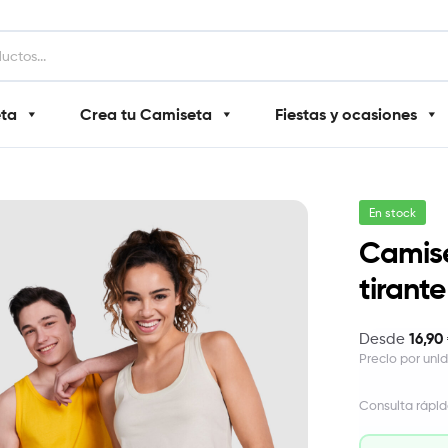
eta
Crea tu Camiseta
Fiestas y ocasiones
En stock
Camise
tirant
16,90
Desde
Precio por uni
Consulta rápid