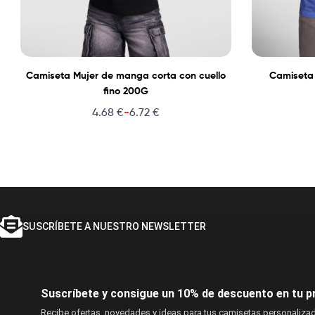
Camiseta Mujer de manga corta con cuello
Camiseta 
fino 200G
-
4.68
€
6.72
€
SUSCRÍBETE A NUESTRO NEWSLETTER
Suscríbete y consigue un 10% de descuento en tu p
Recibe ofertas, novedades y ideas para tus camisetas personaliza