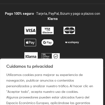
Pago 100% seguro
· Tarjeta, PayPal, Bizum y pago a plazos con
Klarna
Cuidamos tu privacidad
Utilizamos cookies para mejorar su experiencia de
2009 / ©2025 Camisetaspersonalizadas.com. Todos los derechos
navegación, publicar anuncios o contenidos
reservados.
personalizados y analizar nuestro tráfico. Al hacer clic en
Aviso legal
–
Uso del sitio
–
Condiciones de venta
–
Política
"Aceptar todo", acepta nuestro uso de cookies.
de privacidad y Protección de Dato
–
Politica de Cookies
Algunos proveedores pueden estar ubicados fuera del
Espacio Económico Europeo, aplicándose las garantías