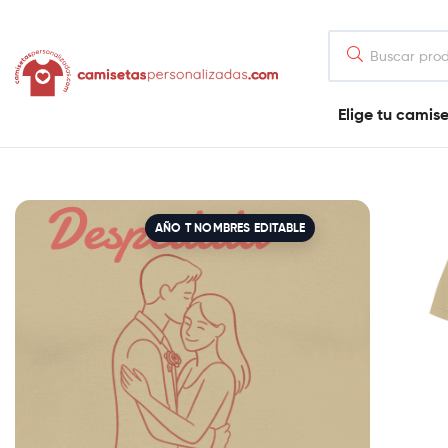
contenido
Camisetaspersonalizadas.com
Elige tu camis
Tienda
de
camisetas
online
AÑO T NOMBRES EDITABLE