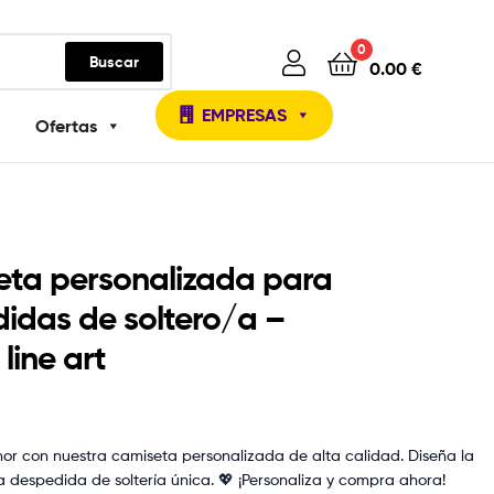
0
Buscar
0.00
€
EMPRESAS
Ofertas
ta personalizada para
idas de soltero/a –
line art
16.90
16.90
€
€
or con nuestra camiseta personalizada de alta calidad. Diseña la
 despedida de soltería única. 💖 ¡Personaliza y compra ahora!