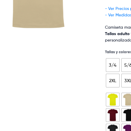
- Ver Precios
- Ver Medida
Camiseta mang
Tallas adulto 
personalizado
Tallas y colore
3/4
5/
2XL
3X