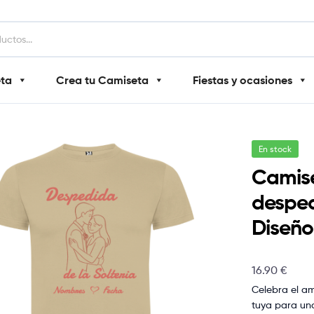
eta
Crea tu Camiseta
Fiestas y ocasiones
En stock
Camise
desped
Diseño 
16.90
€
Celebra el am
tuya para una