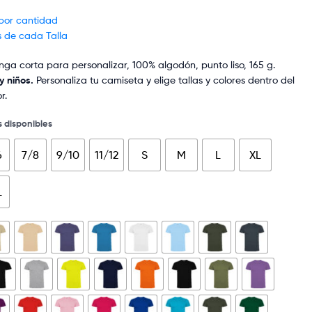
 por cantidad
s de cada Talla
a corta para personalizar, 100% algodón, punto liso, 165 g.
y niños.
Personaliza tu camiseta y elige tallas y colores dentro del
r.
s disponibles
6
7/8
9/10
11/12
S
M
L
XL
L