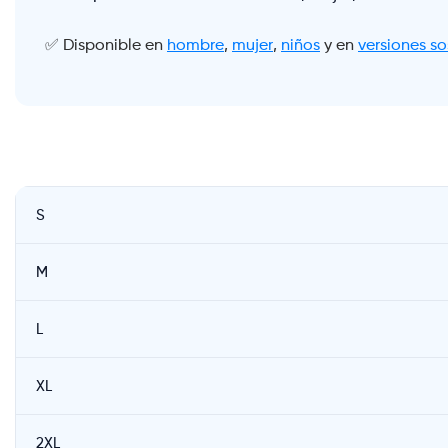
✅ Disponible en
hombre
,
mujer
,
niños
y en
versiones so
S
M
L
XL
2XL