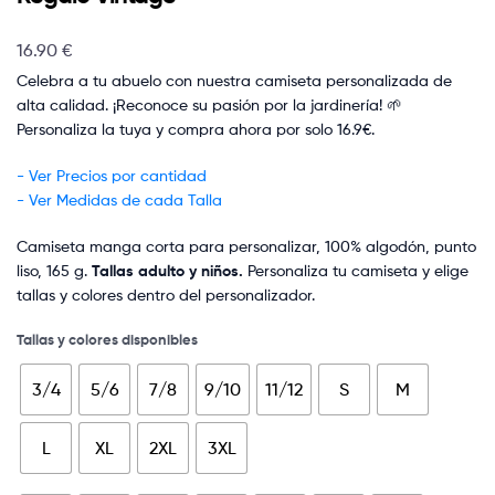
16.90
€
Celebra a tu abuelo con nuestra camiseta personalizada de
alta calidad. ¡Reconoce su pasión por la jardinería! 🌱
Personaliza la tuya y compra ahora por solo 16.9€.
- Ver Precios por cantidad
- Ver Medidas de cada Talla
Camiseta manga corta para personalizar, 100% algodón, punto
liso, 165 g.
Tallas adulto y niños.
Personaliza tu camiseta y elige
tallas y colores dentro del personalizador.
Tallas y colores disponibles
3/4
5/6
7/8
9/10
11/12
S
M
L
XL
2XL
3XL