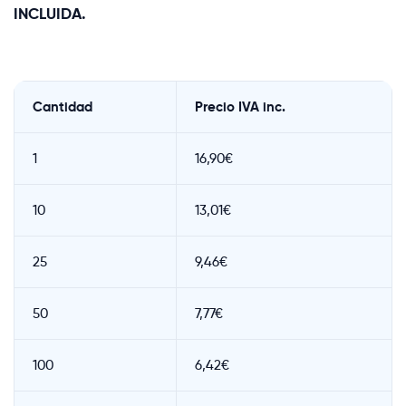
INCLUIDA.
Cantidad
Precio IVA inc.
1
16,90€
10
13,01€
25
9,46€
50
7,77€
100
6,42€