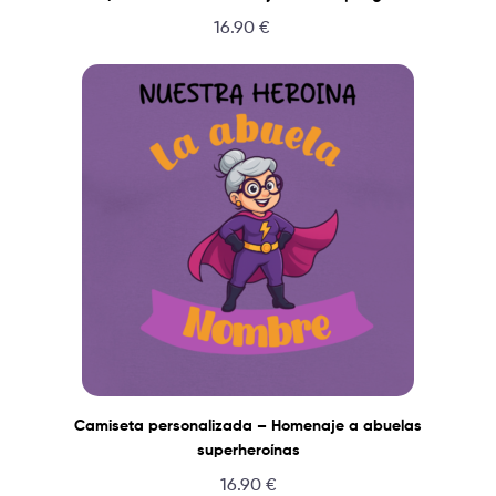
16.90
€
Camiseta personalizada – Homenaje a abuelas
superheroínas
16.90
€