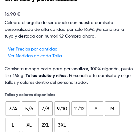
16.90
€
Celebra el orgullo de ser abuelo con nuestra camiseta
personalizada de alta calidad por solo 16,9€. ¡Personaliza la
tuya y destaca con humor! 👕 Compra ahora.
- Ver Precios por cantidad
- Ver Medidas de cada Talla
Camiseta manga corta para personalizar, 100% algodón, punto
liso, 165 g.
Tallas adulto y niños.
Personaliza tu camiseta y elige
tallas y colores dentro del personalizador.
Tallas y colores disponibles
3/4
5/6
7/8
9/10
11/12
S
M
L
XL
2XL
3XL