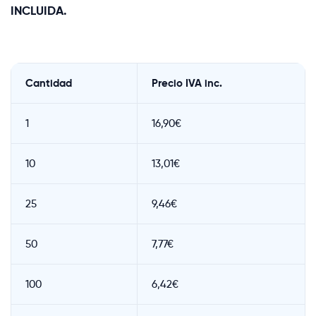
INCLUIDA.
Cantidad
Precio IVA inc.
1
16,90€
10
13,01€
25
9,46€
50
7,77€
100
6,42€