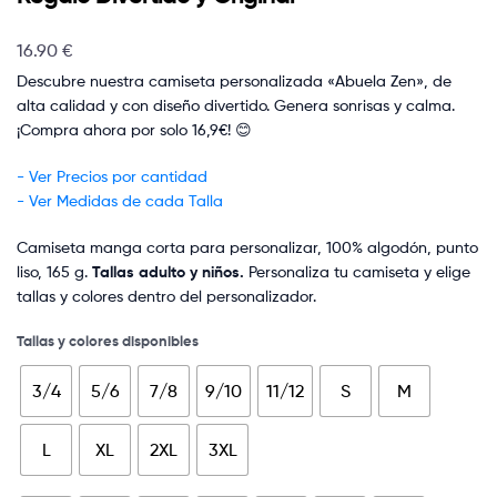
16.90
€
Descubre nuestra camiseta personalizada «Abuela Zen», de
alta calidad y con diseño divertido. Genera sonrisas y calma.
¡Compra ahora por solo 16,9€! 😊
- Ver Precios por cantidad
- Ver Medidas de cada Talla
Camiseta manga corta para personalizar, 100% algodón, punto
liso, 165 g.
Tallas adulto y niños.
Personaliza tu camiseta y elige
tallas y colores dentro del personalizador.
Tallas y colores disponibles
3/4
5/6
7/8
9/10
11/12
S
M
L
XL
2XL
3XL