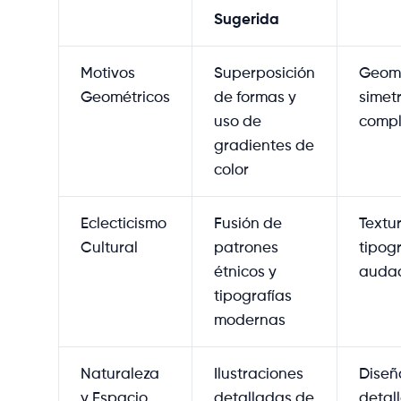
Sugerida
Motivos
Superposición
Geome
Geométricos
de formas y
simetr
uso de
compl
gradientes de
color
Eclecticismo
Fusión de
Textur
Cultural
patrones
tipog
étnicos y
auda
tipografías
modernas
Naturaleza
Ilustraciones
Diseñ
y Espacio
detalladas de
detal