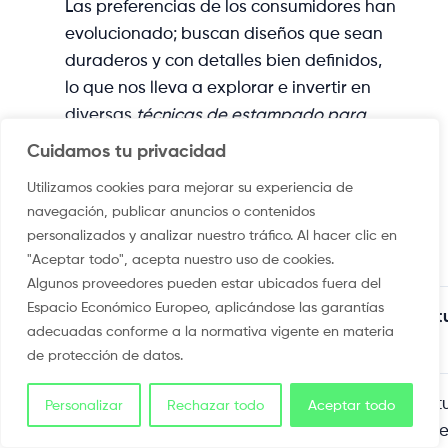
Las preferencias de los consumidores han
evolucionado; buscan diseños que sean
duraderos y con detalles bien definidos,
lo que nos lleva a explorar e invertir en
diversas
técnicas de estampado para
camisetas
que satisfagan estas
Cuidamos tu privacidad
expectativas. A continuación, os
Utilizamos cookies para mejorar su experiencia de
presentamos una tabla comparativa que
navegación, publicar anuncios o contenidos
resume las propiedades de algunas de
personalizados y analizar nuestro tráfico. Al hacer clic en
las técnicas más sobresalientes:
"Aceptar todo", acepta nuestro uso de cookies.
Algunos proveedores pueden estar ubicados fuera del
Espacio Económico Europeo, aplicándose las garantías
Técnica de
Descripción
Text
adecuadas conforme a la normativa vigente en materia
Estampado
de protección de datos.
Serigrafía
Proceso
Text
Personalizar
Rechazar todo
Aceptar todo
tradicional
super