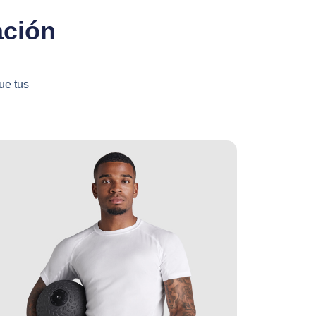
ación
ue tus