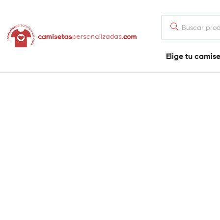
contenido
Camisetaspersonalizadas.com
Elige tu camis
Tienda
de
camisetas
online