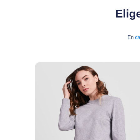
Elig
En
ca