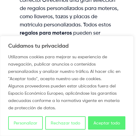
de regalos personalizados para moteros,
como llaveros, tazas y placas de
matrícula personalizadas. Todos estos
regalos para moteros
pueden ser
personalizados con el nombre del
Cuidamos tu privacidad
motociclista o cualquier otro texto que
Utilizamos cookies para mejorar su experiencia de
desees.
navegación, publicar anuncios o contenidos
personalizados y analizar nuestro tráfico. Al hacer clic en
Accesorios para motocicletas
"Aceptar todo", acepta nuestro uso de cookies.
Algunos proveedores pueden estar ubicados fuera del
Además de regalos para motociclistas,
Espacio Económico Europeo, aplicándose las garantías
también le interesará tener una amplia
adecuadas conforme a la normativa vigente en materia
selección de accesorios para
de protección de datos.
motocicletas. Desde cubiertas de asiento
hasta alforjas y maletas, todo lo que
Personalizar
Rechazar todo
Aceptar todo
necesita para personalizar su