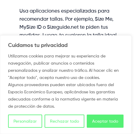
Usa aplicaciones especializadas para
recomendar tallas. Por ejemplo, Size Me,
MySize ID o Sizeguide.net te piden tus
medidas. Luego, te sugieren la talla ideal.
Estas herramientas están ganando
Cuidamos tu privacidad
popularidad entre los compradores
Utilizamos cookies para mejorar su experiencia de
online.
navegación, publicar anuncios o contenidos
personalizados y analizar nuestro tráfico. Al hacer clic en
Lee las opiniones de otros clientes
"Aceptar todo", acepta nuestro uso de cookies.
sobre el tallaje
Algunos proveedores pueden estar ubicados fuera del
Considera la composición del
Espacio Económico Europeo, aplicándose las garantías
material (el algodón puede
adecuadas conforme a la normativa vigente en materia
de protección de datos.
encogerse)
Prueba diferentes opciones para
Personalizar
Rechazar todo
Aceptar todo
conocer tu talla en distintas marcas