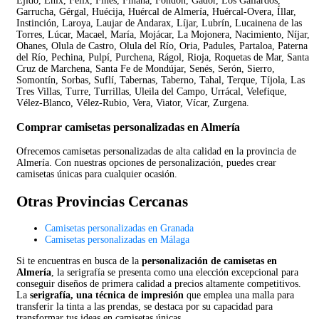
Ejido, Enix, Felix, Fines, Fiñana, Fondón, Gádor, Los Gallardos,
Garrucha, Gérgal, Huécija, Huércal de Almería, Huércal-Overa, Íllar,
Instinción, Laroya, Laujar de Andarax, Líjar, Lubrín, Lucainena de las
Torres, Lúcar, Macael, María, Mojácar, La Mojonera, Nacimiento, Níjar,
Ohanes, Olula de Castro, Olula del Río, Oria, Padules, Partaloa, Paterna
del Río, Pechina, Pulpí, Purchena, Rágol, Rioja, Roquetas de Mar, Santa
Cruz de Marchena, Santa Fe de Mondújar, Senés, Serón, Sierro,
Somontín, Sorbas, Suflí, Tabernas, Taberno, Tahal, Terque, Tíjola, Las
Tres Villas, Turre, Turrillas, Uleila del Campo, Urrácal, Velefique,
Vélez-Blanco, Vélez-Rubio, Vera, Viator, Vícar, Zurgena.
Comprar camisetas personalizadas en Almería
Ofrecemos camisetas personalizadas de alta calidad en la provincia de
Almería. Con nuestras opciones de personalización, puedes crear
camisetas únicas para cualquier ocasión.
Otras Provincias Cercanas
Camisetas personalizadas en Granada
Camisetas personalizadas en Málaga
Si te encuentras en busca de la
personalización de camisetas en
Almería
, la serigrafía se presenta como una elección excepcional para
conseguir diseños de primera calidad a precios altamente competitivos.
La
serigrafía, una técnica de impresión
que emplea una malla para
transferir la tinta a las prendas, se destaca por su capacidad para
transformar tus ideas en camisetas únicas.