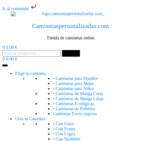
Ir al contenido
Camisetaspersonalizadas.com
Tienda de camisetas online
Carrito
0
0.00
€
Menu
Buscar
Buscar
Buscar
for:
Mi
Carrito
0
0.00
€
cuenta
Elige tu camiseta
• Camisetas para Hombre
• Camisetas para Mujer
• Camisetas para Niños
• Camisetas de Manga Corta
• Camisetas de Manga Larga
• Camisetas Ecológicas
• Camisetas de Poliéster
Camisetas Envío express
Crea tu Camiseta
• Con Fotos
• Con Frases
• Con Logos
• Con Nombres