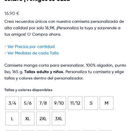
16.90
€
Crea recuerdos únicos con nuestra camiseta personalizada de
alta calidad por solo 16,9€. ¡Personaliza la tuya y sorprende a
tus amigos! 👕 Compra ahora.
- Ver Precios por cantidad
- Ver Medidas de cada Talla
Camiseta manga corta para personalizar, 100% algodón, punto
liso, 165 g.
Tallas adulto y niños.
Personaliza tu camiseta y elige
tallas y colores dentro del personalizador.
Tallas y colores disponibles
3/4
5/6
7/8
9/10
11/12
S
M
L
XL
2XL
3XL