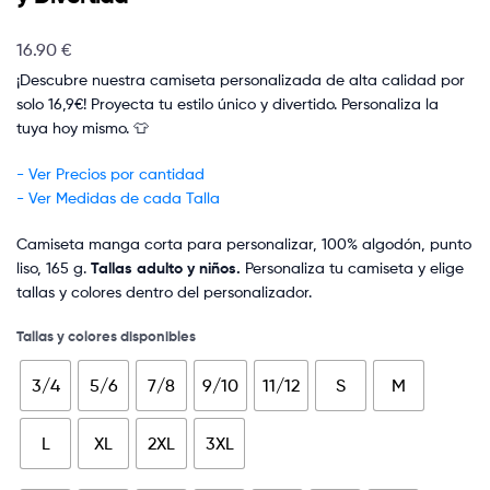
16.90
€
¡Descubre nuestra camiseta personalizada de alta calidad por
solo 16,9€! Proyecta tu estilo único y divertido. Personaliza la
tuya hoy mismo. 👕
- Ver Precios por cantidad
- Ver Medidas de cada Talla
Camiseta manga corta para personalizar, 100% algodón, punto
liso, 165 g.
Tallas adulto y niños.
Personaliza tu camiseta y elige
tallas y colores dentro del personalizador.
Tallas y colores disponibles
3/4
5/6
7/8
9/10
11/12
S
M
L
XL
2XL
3XL