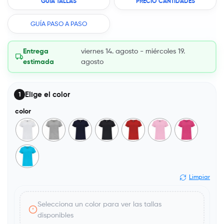
GUÍA TALLAS
PRECIO CANTIDADES
GUÍA PASO A PASO
Entrega
viernes 14. agosto - miércoles 19.
estimada
agosto
Elige el color
1
color
Limpiar
Selecciona un color para ver las tallas
disponibles