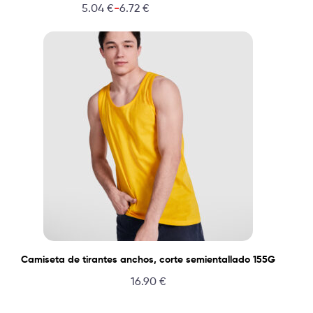
-
5.04
€
6.72
€
Camiseta de tirantes anchos, corte semientallado 155G
16.90
€