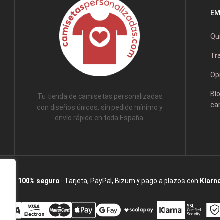
EM
Qu
Tr
Opi
Blo
Tu tienda de camisetas personalizadas
ca
con diseños únicos, sin pedido mínimo y
envío rápido en toda España.
Pago 100% seguro
· Tarjeta, PayPal, Bizum y pago a plazos con
Klarn