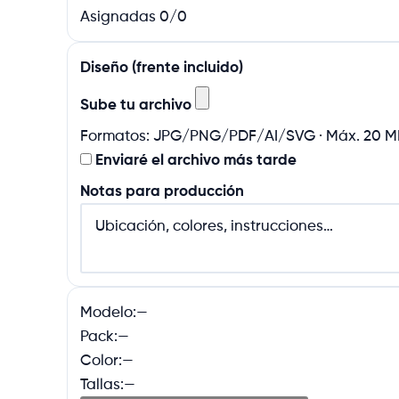
Asignadas 0/0
Diseño (frente incluido)
Sube tu archivo
Formatos: JPG/PNG/PDF/AI/SVG · Máx. 20 MB 
Enviaré el archivo más tarde
Notas para producción
Modelo:
—
Pack:
—
Color:
—
Tallas:
—