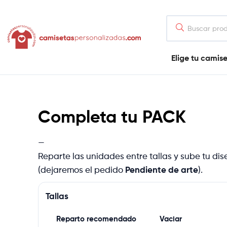
contenido
Camisetaspersonalizadas.com
Elige tu camis
Tienda
de
camisetas
online
Completa tu PACK
—
Reparte las unidades entre tallas y sube tu dise
(dejaremos el pedido
Pendiente de arte
).
Tallas
Reparto recomendado
Vaciar