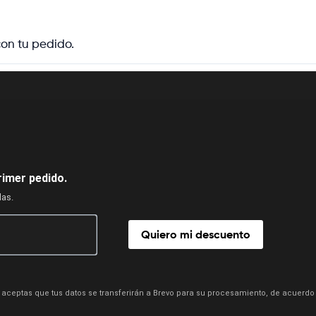
on tu pedido.
rimer pedido.
das.
Quiero mi descuento
aceptas que tus datos se transferirán a Brevo para su procesamiento, de acuerdo