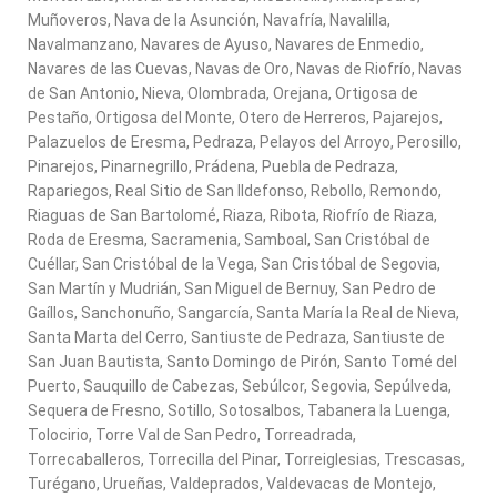
Muñoveros, Nava de la Asunción, Navafría, Navalilla,
Navalmanzano, Navares de Ayuso, Navares de Enmedio,
Navares de las Cuevas, Navas de Oro, Navas de Riofrío, Navas
de San Antonio, Nieva, Olombrada, Orejana, Ortigosa de
Pestaño, Ortigosa del Monte, Otero de Herreros, Pajarejos,
Palazuelos de Eresma, Pedraza, Pelayos del Arroyo, Perosillo,
Pinarejos, Pinarnegrillo, Prádena, Puebla de Pedraza,
Rapariegos, Real Sitio de San Ildefonso, Rebollo, Remondo,
Riaguas de San Bartolomé, Riaza, Ribota, Riofrío de Riaza,
Roda de Eresma, Sacramenia, Samboal, San Cristóbal de
Cuéllar, San Cristóbal de la Vega, San Cristóbal de Segovia,
San Martín y Mudrián, San Miguel de Bernuy, San Pedro de
Gaíllos, Sanchonuño, Sangarcía, Santa María la Real de Nieva,
Santa Marta del Cerro, Santiuste de Pedraza, Santiuste de
San Juan Bautista, Santo Domingo de Pirón, Santo Tomé del
Puerto, Sauquillo de Cabezas, Sebúlcor, Segovia, Sepúlveda,
Sequera de Fresno, Sotillo, Sotosalbos, Tabanera la Luenga,
Tolocirio, Torre Val de San Pedro, Torreadrada,
Torrecaballeros, Torrecilla del Pinar, Torreiglesias, Trescasas,
Turégano, Urueñas, Valdeprados, Valdevacas de Montejo,