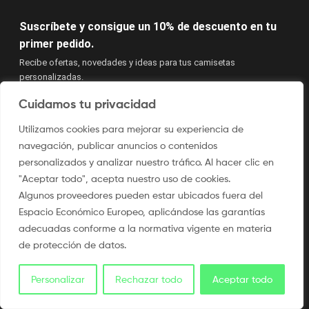
Suscríbete y consigue un 10% de descuento en tu
primer pedido.
Recibe ofertas, novedades y ideas para tus camisetas
personalizadas.
Cuidamos tu privacidad
Utilizamos cookies para mejorar su experiencia de
navegación, publicar anuncios o contenidos
personalizados y analizar nuestro tráfico. Al hacer clic en
"Aceptar todo", acepta nuestro uso de cookies.
Algunos proveedores pueden estar ubicados fuera del
Quiero mi descuento
Espacio Económico Europeo, aplicándose las garantías
adecuadas conforme a la normativa vigente en materia
Acepto las condiciones y recibir vuestras newsletters.
de protección de datos.
Usamos Brevo como plataforma de marketing. Al enviar este
su Política
formulario aceptas que tus datos se transferirán a Brevo
.
de
Personalizar
Rechazar todo
Aceptar todo
para su procesamiento, de acuerdo con
privacidad