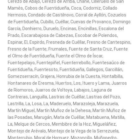
Cerezo de Abajo, Cerezo de Arriba, Chañe, Cilleruelo de San
Mamés, Cobos de Fuentidueña, Coca, Codorniz, Collado
Hermoso, Condado de Castilnovo, Corral de Ayllón, Cozuelos
de Fuentidueña, Cubillo, Cuéllar, Cuevas de Provanco, Domingo
García, Donhierro, Duruelo, Encinas, Encinillas, Escalona del
Prado, Escarabajosa de Cabezas, Escobar de Polendos,
Espinar, El, Espirdo, Fresneda de Cuéllar, Fresno de Cantespino,
Fresno de la Fuente, Frumales, Fuente de Santa Cruz, Fuente
el Olmo de Fuentidueña, Fuente el Olmo de Íscar,
Fuentepelayo, Fuentepiñel, Fuenterrebollo, Fuentesaúco de
Fuentidueña, Fuentesoto, Fuentidueña, Gallegos, Garcillán,
Gomezserracín, Grajera, Honrubia de la Cuesta, Hontalbilla,
Hontanares de Eresma, Huertos, Los, Ituero y Lama, Juarros
de Riomoros, Juarros de Voltoya, Labajos, Laguna de
Contreras, Languilla, Lastras de Cuéllar, Lastras del Pozo,
Lastrilla, La, Losa, La, Maderuelo, Marazoleja, Marazuela,
Martín Miguel, Martín Muñoz de la Dehesa, Martín Muñoz de
las Posadas, Marugán, Mata de Cuéllar, Matabuena, Matilla,
La, Melque de Cercos, Membibre de la Hoz, Migueláñez,
Montejo de Arévalo, Montejo de la Vega de la Serrezuela,
Monterrubio, Moral de Hornuez, Mozoncillo, Muñopedro,