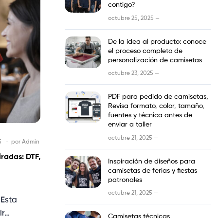
contigo?
octubre 25, 2025 —
De la idea al producto: conoce
el proceso completo de
personalización de camisetas
octubre 23, 2025 —
PDF para pedido de camisetas,
Revisa formato, color, tamaño,
fuentes y técnica antes de
enviar a taller
octubre 21, 2025 —
5
por
Admin
radas: DTF,
Inspiración de diseños para
camisetas de ferias y fiestas
patronales
octubre 21, 2025 —
 Esta
ir…
Camisetas técnicas