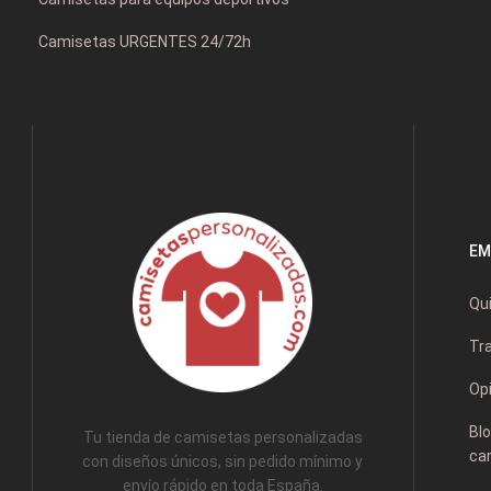
Camisetas URGENTES 24/72h
EM
Qu
Tr
Opi
Blo
Tu tienda de camisetas personalizadas
ca
con diseños únicos, sin pedido mínimo y
envío rápido en toda España.