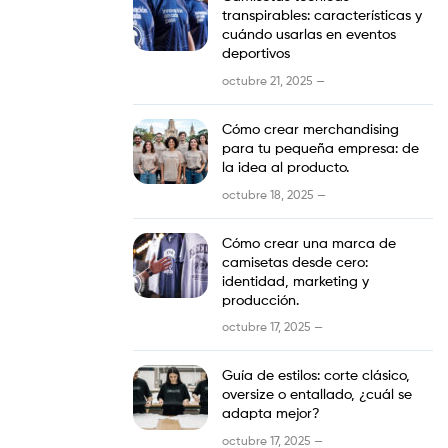
transpirables: características y
cuándo usarlas en eventos
deportivos
octubre 21, 2025 —
Cómo crear merchandising
para tu pequeña empresa: de
la idea al producto.
octubre 18, 2025 —
Cómo crear una marca de
camisetas desde cero:
identidad, marketing y
producción.
octubre 17, 2025 —
Guía de estilos: corte clásico,
oversize o entallado, ¿cuál se
adapta mejor?
octubre 17, 2025 —