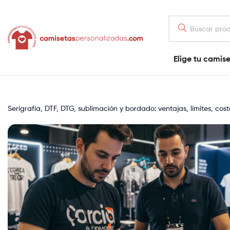
contenido
Camisetaspersonalizadas.com
Elige tu camis
Tienda
de
camisetas
online
Serigrafía, DTF, DTG, sublimación y bordado: ventajas, límites, cos