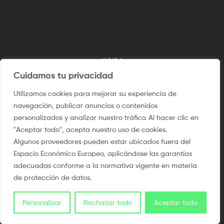
AYUDA
Cuidamos tu privacidad
Preguntas frecuentes
Utilizamos cookies para mejorar su experiencia de
navegación, publicar anuncios o contenidos
Devoluciones y cambios
personalizados y analizar nuestro tráfico. Al hacer clic en
Tiempos de envío
"Aceptar todo", acepta nuestro uso de cookies.
Algunos proveedores pueden estar ubicados fuera del
Seguimiento de mi pedido
Espacio Económico Europeo, aplicándose las garantías
Guía de tallas
adecuadas conforme a la normativa vigente en materia
de protección de datos.
Personalizar
Rechazar todo
Aceptar todo