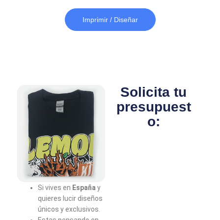
Imprimir / Diseñar
Solicita tu
presupuest
o:
Si vives en
España
y
quieres lucir diseños
únicos y exclusivos.
Estas pensando en