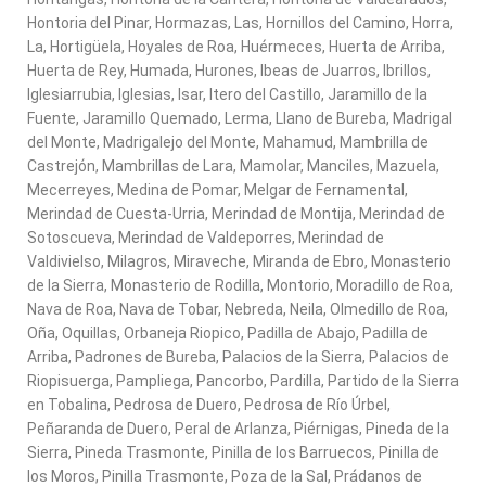
Hontoria del Pinar, Hormazas, Las, Hornillos del Camino, Horra,
La, Hortigüela, Hoyales de Roa, Huérmeces, Huerta de Arriba,
Huerta de Rey, Humada, Hurones, Ibeas de Juarros, Ibrillos,
Iglesiarrubia, Iglesias, Isar, Itero del Castillo, Jaramillo de la
Fuente, Jaramillo Quemado, Lerma, Llano de Bureba, Madrigal
del Monte, Madrigalejo del Monte, Mahamud, Mambrilla de
Castrejón, Mambrillas de Lara, Mamolar, Manciles, Mazuela,
Mecerreyes, Medina de Pomar, Melgar de Fernamental,
Merindad de Cuesta-Urria, Merindad de Montija, Merindad de
Sotoscueva, Merindad de Valdeporres, Merindad de
Valdivielso, Milagros, Miraveche, Miranda de Ebro, Monasterio
de la Sierra, Monasterio de Rodilla, Montorio, Moradillo de Roa,
Nava de Roa, Nava de Tobar, Nebreda, Neila, Olmedillo de Roa,
Oña, Oquillas, Orbaneja Riopico, Padilla de Abajo, Padilla de
Arriba, Padrones de Bureba, Palacios de la Sierra, Palacios de
Riopisuerga, Pampliega, Pancorbo, Pardilla, Partido de la Sierra
en Tobalina, Pedrosa de Duero, Pedrosa de Río Úrbel,
Peñaranda de Duero, Peral de Arlanza, Piérnigas, Pineda de la
Sierra, Pineda Trasmonte, Pinilla de los Barruecos, Pinilla de
los Moros, Pinilla Trasmonte, Poza de la Sal, Prádanos de