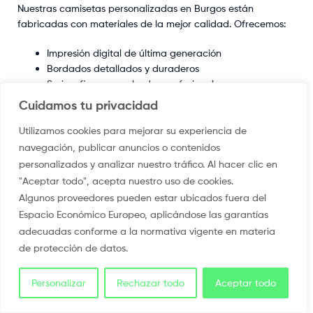
Nuestras camisetas personalizadas en Burgos están
fabricadas con materiales de la mejor calidad. Ofrecemos:
Impresión digital de última generación
Bordados detallados y duraderos
Serigrafía con acabados profesionales
Cuidamos tu privacidad
Ya sea que necesites camisetas para una campaña
publicitaria, un evento corporativo o para uso personal,
Utilizamos cookies para mejorar su experiencia de
nuestro equipo de expertos está listo para ayudarte a crear
navegación, publicar anuncios o contenidos
el diseño perfecto que se adapte a tus necesidades.
personalizados y analizar nuestro tráfico. Al hacer clic en
"Aceptar todo", acepta nuestro uso de cookies.
Enlaces a otras provincias
Algunos proveedores pueden estar ubicados fuera del
Espacio Económico Europeo, aplicándose las garantías
Camisetas personalizadas en Barcelona
adecuadas conforme a la normativa vigente en materia
Camisetas personalizadas en Cáceres
de protección de datos.
Camisetas personalizadas en Guadalajara
Otras Provincias Cercanas
Personalizar
Rechazar todo
Aceptar todo