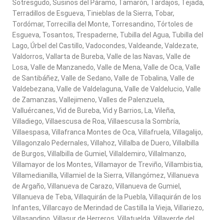
Sotresgudo, Susinos del Páramo, Tamarón, Tardajos, Tejada,
Terradillos de Esgueva, Tinieblas de la Sierra, Tobar,
Tordómar, Torrecilla del Monte, Torresandino, Tórtoles de
Esgueva, Tosantos, Trespaderne, Tubilla del Agua, Tubilla del
Lago, Úrbel del Castillo, Vadocondes, Valdeande, Valdezate,
Valdorros, Vallarta de Bureba, Valle de las Navas, Valle de
Losa, Valle de Manzanedo, Valle de Mena, Valle de Oca, Valle
de Santibáñez, Valle de Sedano, Valle de Tobalina, Valle de
Valdebezana, Valle de Valdelaguna, Valle de Valdelucio, Valle
de Zamanzas, Vallejimeno, Valles de Palenzuela,
Valluércanes, Vid de Bureba, Vid y Barrios, La, Vileña,
Villadiego, Villaescusa de Roa, Villaescusa la Sombría,
Villaespasa, Villafranca Montes de Oca, Villafruela, Villagalijo,
Villagonzalo Pedernales, Villahoz, Villalba de Duero, Villalbilla
de Burgos, Villalbilla de Gumiel, Villaldemiro, Villalmanzo,
Villamayor de los Montes, Villamayor de Treviño, Villambistia,
Villamedianilla, Villamiel de la Sierra, Villangómez, Villanueva
de Argaño, Villanueva de Carazo, Villanueva de Gumiel,
Villanueva de Teba, Villaquirán de la Puebla, Villaquirán de los
Infantes, Villarcayo de Merindad de Castilla la Vieja, Villariezo,
Villasandino, Villasur de Herreros, Villatuelda, Villaverde del