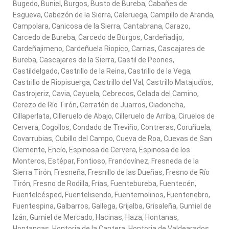
Bugedo, Buniel, Burgos, Busto de Bureba, Cabañes de
Esgueva, Cabezón de la Sierra, Caleruega, Campillo de Aranda,
Campolara, Canicosa de la Sierra, Cantabrana, Carazo,
Carcedo de Bureba, Carcedo de Burgos, Cardeñadijo,
Cardeñajimeno, Cardeñuela Riopico, Carrias, Cascajares de
Bureba, Cascajares de la Sierra, Castil de Peones,
Castildelgado, Castrillo de la Reina, Castrillo de la Vega,
Castrillo de Riopisuerga, Castrillo del Val, Castrillo Matajudíos,
Castrojeriz, Cavia, Cayuela, Cebrecos, Celada del Camino,
Cerezo de Río Tirón, Cerratón de Juarros, Ciadoncha,
Cillaperlata, Cilleruelo de Abajo, Cilleruelo de Arriba, Ciruelos de
Cervera, Cogollos, Condado de Treviño, Contreras, Coruñuela,
Covarrubias, Cubillo del Campo, Cueva de Roa, Cuevas de San
Clemente, Encío, Espinosa de Cervera, Espinosa de los
Monteros, Estépar, Fontioso, Frandovínez, Fresneda de la
Sierra Tirón, Fresneña, Fresnillo de las Dueñas, Fresno de Río
Tirón, Fresno de Rodilla, Frías, Fuentebureba, Fuentecén,
Fuentelcésped, Fuentelisendo, Fuentemolinos, Fuentenebro,
Fuentespina, Galbarros, Gallega, Grijalba, Grisaleña, Gumiel de
Izán, Gumiel de Mercado, Hacinas, Haza, Hontanas,
Hontangas, Hontoria de la Cantera, Hontoria de Valdearados,