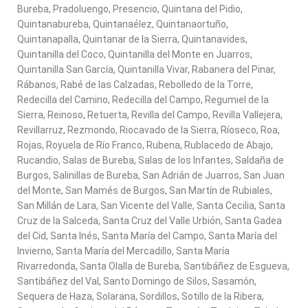
Bureba, Pradoluengo, Presencio, Quintana del Pidio,
Quintanabureba, Quintanaélez, Quintanaortuño,
Quintanapalla, Quintanar de la Sierra, Quintanavides,
Quintanilla del Coco, Quintanilla del Monte en Juarros,
Quintanilla San García, Quintanilla Vivar, Rabanera del Pinar,
Rábanos, Rabé de las Calzadas, Rebolledo de la Torre,
Redecilla del Camino, Redecilla del Campo, Regumiel de la
Sierra, Reinoso, Retuerta, Revilla del Campo, Revilla Vallejera,
Revillarruz, Rezmondo, Riocavado de la Sierra, Ríoseco, Roa,
Rojas, Royuela de Río Franco, Rubena, Rublacedo de Abajo,
Rucandio, Salas de Bureba, Salas de los Infantes, Saldaña de
Burgos, Salinillas de Bureba, San Adrián de Juarros, San Juan
del Monte, San Mamés de Burgos, San Martín de Rubiales,
San Millán de Lara, San Vicente del Valle, Santa Cecilia, Santa
Cruz de la Salceda, Santa Cruz del Valle Urbión, Santa Gadea
del Cid, Santa Inés, Santa María del Campo, Santa María del
Invierno, Santa María del Mercadillo, Santa María
Rivarredonda, Santa Olalla de Bureba, Santibáñez de Esgueva,
Santibáñez del Val, Santo Domingo de Silos, Sasamón,
Sequera de Haza, Solarana, Sordillos, Sotillo de la Ribera,